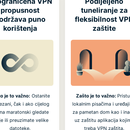
graničena VPN
Podijeljeno
propusnost
tuneliranje za
održava puno
fleksibilnost V
korištenja
zaštite
o je to važno:
Ostanite
Zašto je to važno:
Prist
zani, čak i ako cijelog
lokalnim pisačima i uređaj
dna maratonski gledate
za pametan dom kao i ina
je ili preuzimate velike
uz zaštitu aplikacija koji
datoteke.
treba VPN zaštita.