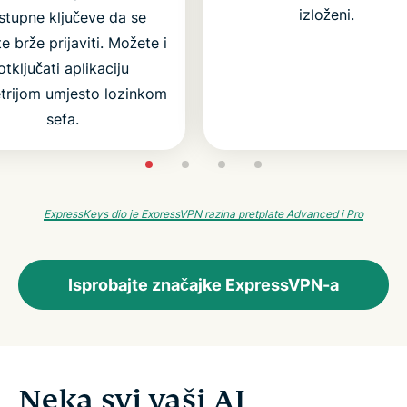
izloženi.
istupne ključeve da se
 brže prijaviti. Možete i
otključati aplikaciju
trijom umjesto lozinkom
sefa.
ExpressKeys dio je ExpressVPN razina pretplate Advanced i Pro
Isprobajte značajke ExpressVPN-a
Neka svi vaši AI