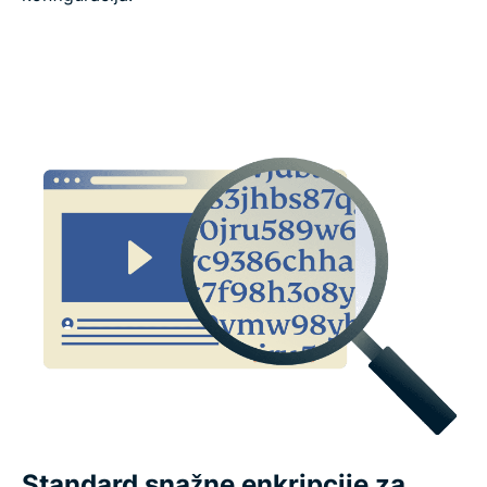
Plaćanje, probno razdoblje i jamstva
Što ljudi govore o ExpressVPN-u
Često postavljana pitanja o VPN značajkama
Standard snažne enkripcije za