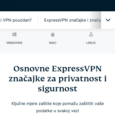
jki VPN pouzdan?
ExpressVPN značajke i značajke be
Jedna aplikacija, brojne zaštite
WS
MAC
LINUX
RUTE
Najbolja VPN tehnologija za vašu privatnost
Osnovne ExpressVPN
Osigurajte si više uz ExpressVPN
značajke za privatnost i
sigurnost
VPN za sve vaše uređaje
Koristite ExpressVPN na ruteru
Ključne mjere zaštite koje pomažu zaštititi vaše
podatke u svakoj vezi