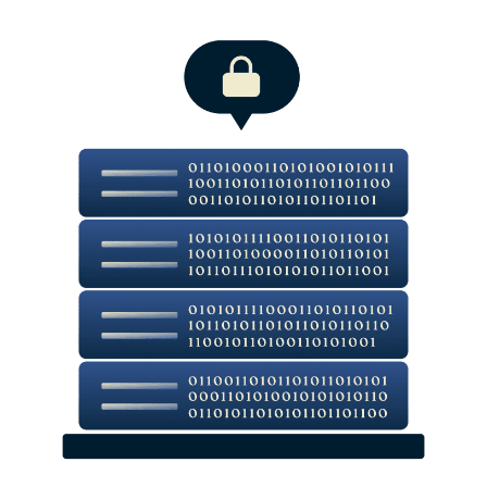
Što ljudi govore o ExpressVPN-u
Nabavite ove značajke, i ostalo, 100 % bez rizika
Osnovne ExpressVPN značajke za privatnost i
sigurnost
ExpressVPN značajke za veze visokih performansi
Zaštita na razini mreže i značajke za filtriranje
Zaštitite svoje lozinke uz ExpressKeys
Neka svi vaši AI razgovori ostanu povjerljivi uz
ExpressAI