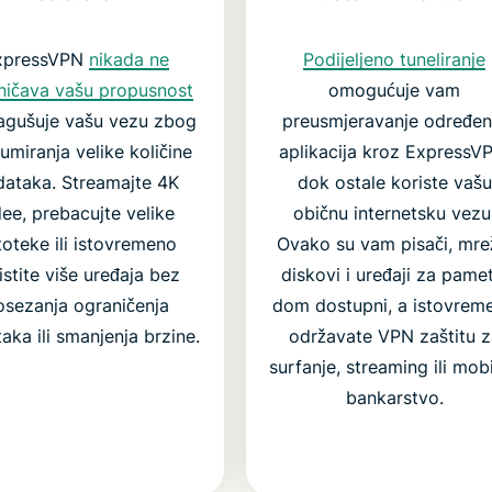
xpressVPN
nikada ne
Podijeljeno tuneliranje
ničava vašu propusnost
omogućuje vam
zagušuje vašu vezu zbog
preusmjeravanje određen
umiranja velike količine
aplikacija kroz ExpressV
ataka. Streamajte 4K
dok ostale koriste vašu
dee, prebacujte velike
običnu internetsku vezu
oteke ili istovremeno
Ovako su vam pisači, mre
istite više uređaja bez
diskovi i uređaji za pamet
osezanja ograničenja
dom dostupni, a istovrem
aka ili smanjenja brzine.
održavate VPN zaštitu z
surfanje, streaming ili mob
bankarstvo.