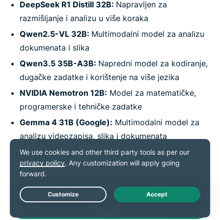
DeepSeek R1 Distill 32B:
Napravljen za
razmišljanje i analizu u više koraka
Qwen2.5-VL 32B:
Multimodalni model za analizu
dokumenata i slika
Qwen3.5 35B-A3B:
Napredni model za kodiranje,
dugačke zadatke i korištenje na više jezika
NVIDIA Nemotron 12B:
Model za matematičke,
programerske i tehničke zadatke
Gemma 4 31B (Google):
Multimodalni model za
analizu videozapisa, slika i dokumenata
ExpressAI je dostupan u pretplati ExpressVPN Pro
Live Chat
Nabavite ExpressAI