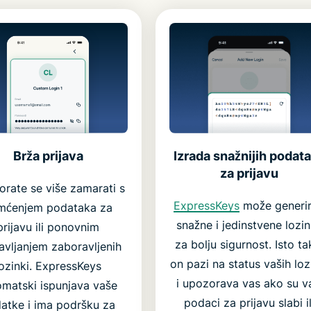
Izrada snažnijih podat
Brža prijava
za prijavu
rate se više zamarati s
ExpressKeys
može generir
mćenjem podataka za
snažne i jedinstvene lozi
prijavu ili ponovnim
za bolju sigurnost. Isto ta
avljanjem zaboravljenih
on pazi na status vaših loz
lozinki. ExpressKeys
i upozorava vas ako su v
omatski ispunjava vaše
podaci za prijavu slabi il
atke i ima podršku za