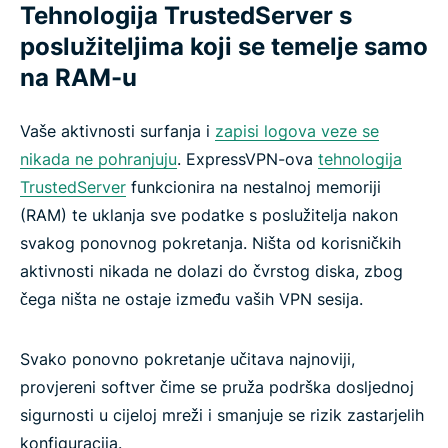
Tehnologija TrustedServer s
poslužiteljima koji se temelje samo
Zaštitite svoju e-poštu uz ExpressMailGuard
na RAM-u
Identity Defender (dostupno samo za pretplate iz
Vaše aktivnosti surfanja i
zapisi logova veze se
SAD-a)
nikada ne pohranjuju
. ExpressVPN-ova
tehnologija
TrustedServer
funkcionira na nestalnoj memoriji
Automatizirajte svoj VPN uz ExpressVPN-ov MCP
(RAM) te uklanja sve podatke s poslužitelja nakon
poslužitelj
svakog ponovnog pokretanja. Ništa od korisničkih
aktivnosti nikada ne dolazi do čvrstog diska, zbog
Zbog kojih je značajki VPN pouzdan?
čega ništa ne ostaje između vaših VPN sesija.
ExpressVPN značajke i značajke besplatnih VPN-
Svako ponovno pokretanje učitava najnoviji,
ova
provjereni softver čime se pruža podrška dosljednoj
sigurnosti u cijeloj mreži i smanjuje se rizik zastarjelih
Pokrivenost uređaja i aplikacija
konfiguracija.