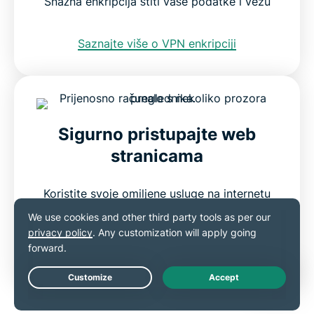
Snažna enkripcija štiti vaše podatke i vezu
Saznajte više o VPN enkripciji
Sigurno pristupajte web
stranicama
Koristite svoje omiljene usluge na internetu
bez nadzora trećih strana
Saznajte kako otključati globalni sadržaj
Live Chat