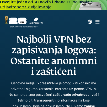
Osvojite jedan od 30 novih iPhone 17 Pro uređaja!
Prijavite se za sudjelovanje
Najbolji VPN bez
zapisivanja logova:
Ostanite anonimni
i zaštićeni
Osnovna misija ExpressVPN-a je omogućiti korisnicima
privatno i sigurno korištenje interneta uz pomoć VPN-a.
Ne samo da smo posvećeni
zaštiti vaše privatnosti
, već i
želimo biti
transparentni
o informacijama koje
prikupljamo i koje ne prikupljamo. Ne čuvamo
zapise