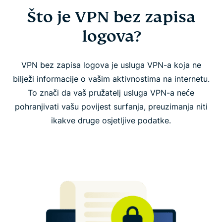
Što je VPN bez zapisa
Što je VPN bez zapisa logova?
logova?
ExpressVPN: VPN bez zapisivanja logova kojem
možete vjerovati
VPN bez zapisa logova je usluga VPN-a koja ne
bilježi informacije o vašim aktivnostima na internetu.
Što prikuplja ExpressVPN i zašto
To znači da vaš pružatelj usluga VPN-a neće
pohranjivati vašu povijest surfanja, preuzimanja niti
Česta pitanja: VPN bez zapisivanja logova
ikakve druge osjetljive podatke.
Preuzmite ExpressVPN na sve svoje uređaje
Saznajte više o korištenju VPN-a
Trebate VPN koji ne čuva zapise logova veze ni