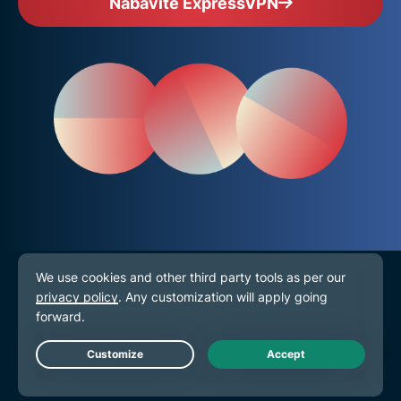
Nabavite ExpressVPN
VPN za sve uređaje
Preuzmite ExpressVPN
MacOS
Live Chat
Windows računalo