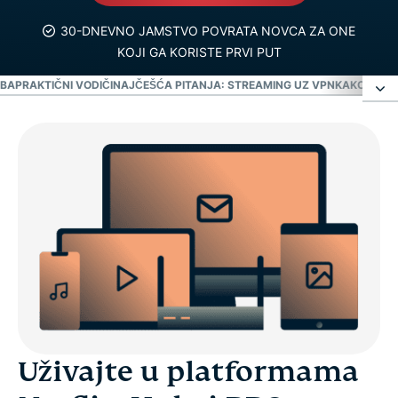
30-DNEVNO JAMSTVO POVRATA NOVCA ZA ONE
KOJI GA KORISTE PRVI PUT
ZBA
PRAKTIČNI VODIČI
NAJČEŠĆA PITANJA: STREAMING UZ VPN
KAKO NABA
Uživajte u platformama Netflix, Hulu i BBC te
ostalima pomoću VPN-a
Zabava i sport
Međunarodni streaming
Društvene mreže
Uživajte u platformama
Slanje poruka i alati