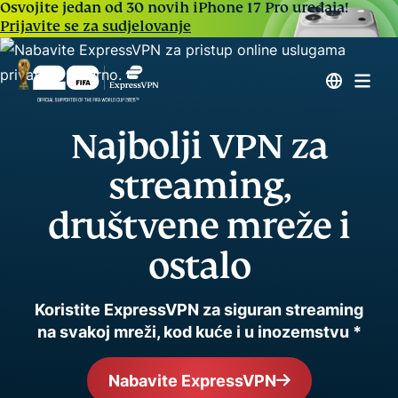
Osvojite jedan od 30 novih iPhone 17 Pro uređaja!
Prijavite se za sudjelovanje
Najbolji VPN za
streaming,
društvene mreže i
ostalo
Koristite ExpressVPN za siguran streaming
na svakoj mreži, kod kuće i u inozemstvu *
Nabavite ExpressVPN