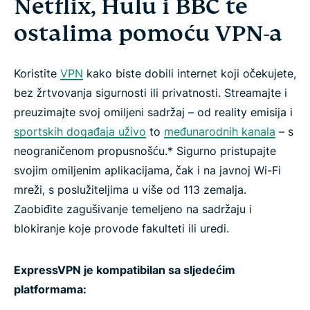
Netflix, Hulu i BBC te
Igre i glazba
ostalima pomoću VPN-a
Praktični vodiči
Koristite
VPN
kako biste dobili internet koji očekujete,
bez žrtvovanja sigurnosti ili privatnosti. Streamajte i
Najčešća pitanja: Streaming uz VPN
preuzimajte svoj omiljeni sadržaj – od reality emisija i
sportskih događaja uživo
to
međunarodnih kanala
– s
neograničenom propusnošću.* Sigurno pristupajte
Kako nabaviti VPN
svojim omiljenim aplikacijama, čak i na javnoj Wi-Fi
mreži, s poslužiteljima u više od 113 zemalja.
Počnite streamati uz ExpressVPN
Zaobiđite zagušivanje temeljeno na sadržaju i
blokiranje koje provode fakulteti ili uredi.
Zašto koristiti ExpressVPN?
ExpressVPN je kompatibilan sa sljedećim
Nabavite ExpressVPN već danas i deblokirajte sve
platformama:
što vam internet može ponuditi