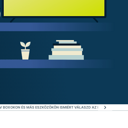
intése
V BOXOKON ÉS MÁS ESZKÖZÖKÖN IS
MIÉRT VÁLASZD AZ EXPRESSVPN-T 