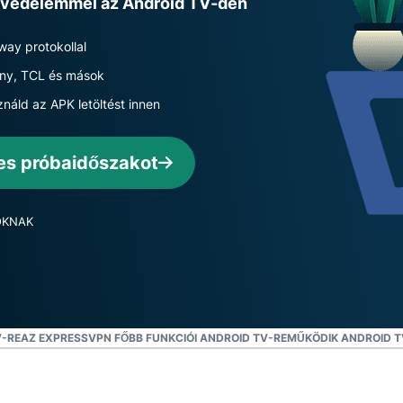
datvédelemmel az Android TV-den
hitelesítés és
épül a magánszférát
Összes termék megtek
még sok más.
előtérbe helyező
intelligenciáért.
way protokollal
Identity
ony, TCL és mások
Defender
náld az APK letöltést innen
Hatékony
eszközkészlet
személyazonosság-
es próbaidőszakot
védelemhez,
megfigyeléshez és
adateltávolításhoz.
ÓKNAK
V-RE
AZ EXPRESSVPN FŐBB FUNKCIÓI ANDROID TV-RE
MŰKÖDIK ANDROID T