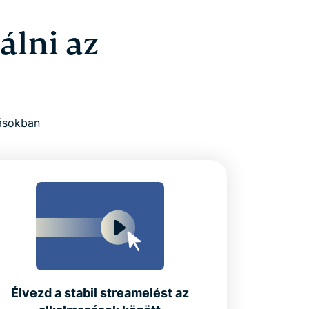
álni az
ásokban
Élvezd a stabil streamelést az