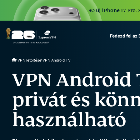
30 új iPhone 17 Pro. 
Fedezd fel az
ExpressVPN for Teams
VPN letöltése
VPN Android TV
VPN protection for grow
to deploy, simple to man
VPN Android T
scale.
privát és kön
használható