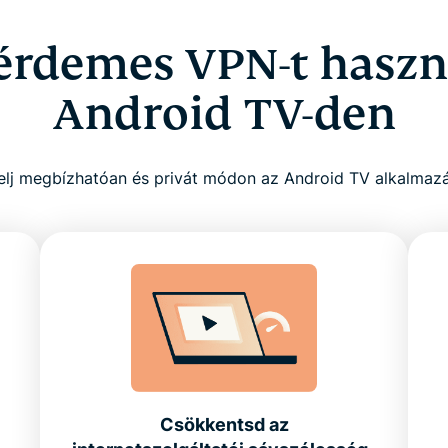
érdemes VPN-t haszn
Android TV-den
elj megbízhatóan és privát módon az Android TV alkalmaz
Csökkentsd az