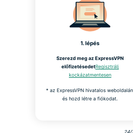
1. lépés
Szerezd meg az ExpressVPN
előfizetésedet
Regisztrálj
kockázatmentesen
* az ExpressVPN hivatalos weboldalán
és hozd létre a fiókodat.
24/7