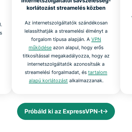
internetszolgáltatói sávszélesség-
korlátozást streamelés közben
Az internetszolgáltatók szándékosan
.
lelassíthatják a streamelési élményt a
s
forgalom típusa alapján. A
VPN
működése
azon alapul, hogy erős
titkosítással megakadályozza, hogy az
internetszolgáltatók azonosítsák a
streamelési forgalmadat, és
tartalom
alapú korlátozást
alkalmazzanak.
Próbáld ki az ExpressVPN-t