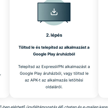
2. lépés
Töltsd le és telepítsd az alkalmazást a
Google Play áruházból
Telepítsd az ExpressVPN alkalmazást a
,
Google Play áruházból, vagy töltsd le
az APK-t az alkalmazás letöltési
oldaláról.
-ben elérhető ügyféltámogatás élő chaten és e-mailen kere