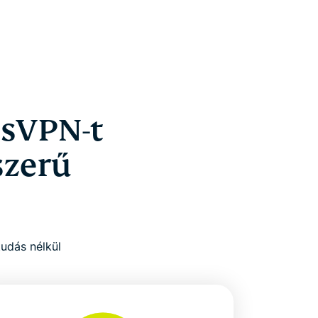
ssVPN-t
szerű
tudás nélkül