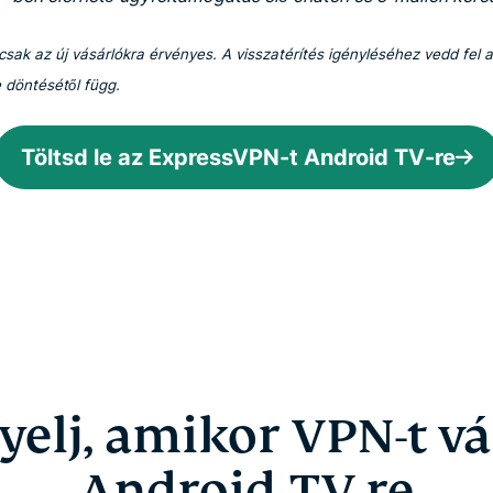
ak az új vásárlókra érvényes. A visszatérítés igényléséhez vedd fel a
 döntésétől függ.
Töltsd le az ExpressVPN-t Android TV-re
yelj, amikor VPN-t v
Android TV-re