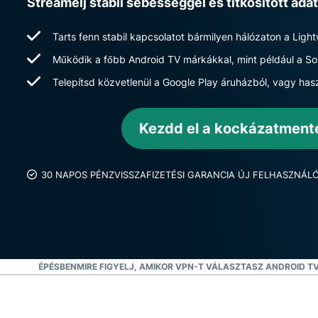
Streamelj stabil sebességgel és titkosított a
Tarts fenn stabil kapcsolatot bármilyen hálózaton a Light
Működik a főbb Android TV márkákkal, mint például a S
Telepítsd közvetlenül a Google Play áruházból, vagy hasz
Kezdd el a kockázatment
30 NAPOS PÉNZVISSZAFIZETÉSI GARANCIA ÚJ FELHASZNÁL
YSZERŰ LÉPÉSBEN
MIRE FIGYELJ, AMIKOR VPN-T VÁLASZTASZ ANDROID T