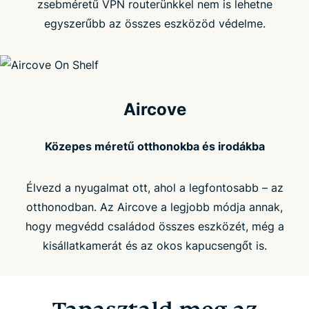
zsebméretű VPN routerünkkel nem is lehetne
egyszerűbb az összes eszközöd védelme.
Aircove
Közepes méretű otthonokba és irodákba
Élvezd a nyugalmat ott, ahol a legfontosabb – az
otthonodban. Az Aircove a legjobb módja annak,
hogy megvédd családod összes eszközét, még a
kisállatkamerát és az okos kapucsengőt is.