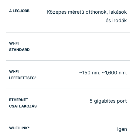
A LEGJOBB
Közepes méretű otthonok, lakások
és irodák
WI-FI
STANDARD
WI-FI
~150 nm. ~1,600 nm.
LEFEDETTSÉG^
ETHERNET
5 gigabites port
CSATLAKOZÁS
WI-FI LINK*
Igen