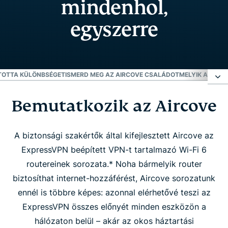
mindenhol,
egyszerre
TOTTA KÜLÖNBSÉGET
ISMERD MEG AZ AIRCOVE CSALÁDOT
MELYIK AIRCOV
Bemutatkozik az Aircove
Bemutatkozik az Aircove
Tapasztald meg az Aircove nyújtotta különbséget
A biztonsági szakértők által kifejlesztett Aircove az
ExpressVPN beépített VPN-t tartalmazó Wi-Fi 6
routereinek sorozata.* Noha bármelyik router
Ismerd meg az Aircove családot
biztosíthat internet-hozzáférést, Aircove sorozatunk
ennél is többre képes: azonnal elérhetővé teszi az
Melyik Aircove-ot válaszd?
ExpressVPN összes előnyét minden eszközön a
hálózaton belül – akár az okos háztartási
Az emberek imádják az Aircove-ot