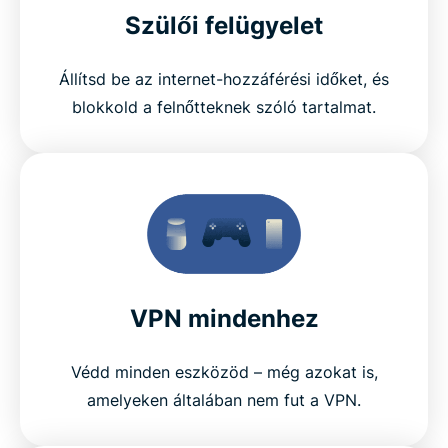
Szülői felügyelet
Állítsd be az internet-hozzáférési időket, és
blokkold a felnőtteknek szóló tartalmat.
VPN mindenhez
Védd minden eszközöd – még azokat is,
amelyeken általában nem fut a VPN.