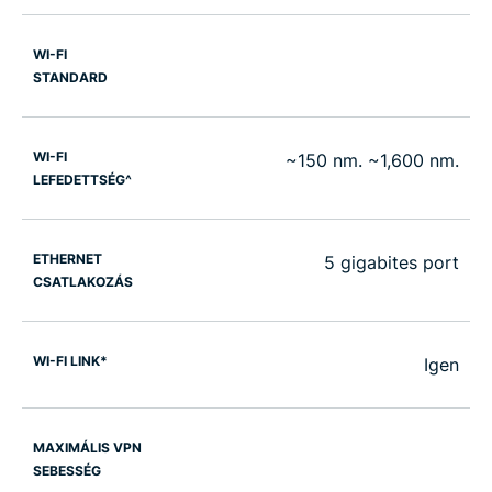
WI-FI
STANDARD
WI-FI
~150 nm. ~1,600 nm.
LEFEDETTSÉG^
ETHERNET
5 gigabites port
CSATLAKOZÁS
WI-FI LINK*
Igen
MAXIMÁLIS VPN
SEBESSÉG