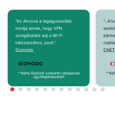
"Az Aircove a legegyszerűbb
"...Ki
módja annak, hogy VPN
eszkö
szolgáltatást adj a Wi-Fi
bárme
hálózatodhoz, pont."
csatl
Gizmodo
CNET
* Néha fizetünk szakértői oldalaknak
* Néh
ügyfélajánlásokért