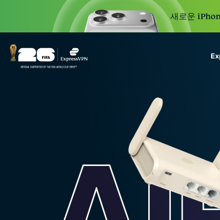
새로운 iPhon
E
ExpressVPN for Teams
VPN protection for grow
to deploy, simple to man
scale.