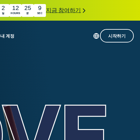
2
12
25
8
지금 참여하기
일
HOURS
분
SEC
품
내 계정
시작하기
113개 국가의 서버
Intego
초고속 VPN
com
Award-
게임용 VPN
winning
ExpressVPN 소개
macOS
상의
antivirus,
사용
firewall,
료
인 첨단 개인정보 보호 및 보안 도구를 이용해 보
system tools,
 더욱 탁월한 디지털 라이프를 선사합니다.
and more.