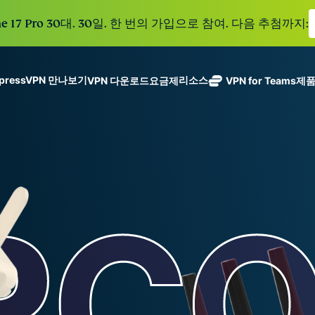
e 17 Pro 30대. 30일. 한 번의 가입으로 참여. 다음 추첨까지:
xpressVPN 만나보기
리소스
VPN 다운로드
요금제
VPN for Teams
제
ExpressVPN
ExpressMailGuard
113개 국가의
Get fast, secure
메일 수신함과 신원을
안전한 서버를
노로그 정책
Windows
VPN이란?
NEW
ing teams. Easy
보호하는 비공개 이메
갖춘 업계 최고
여러 기기에서 사용 가능
MacOS
입문자용 VPN
NEW
age, built to
일 릴레이 서비스입니
의 초고속 VPN
holiday.
안전하게 이용하는 온라인 서비스
Linux
VPN 사용 방법
NEW
다.
입니다.
eSIM
모든 기능 살펴보기
VPN 암호화 정보
ExpressAI
150개 이
컨피덴셜 컴퓨
지역에서 
ExpressKeys
팅으로 구동되
가능한 무
안전한 비밀번
하나의 구독으로 종합적
어 프라이버시
eSIM.
호 관리와 다중
세요. 완벽한 작동으로
중심 인공 지
인증 등을 제공
능을 선사하는
합니다.
모든 제품 보기
최초의 소비자
용 AI입니다.