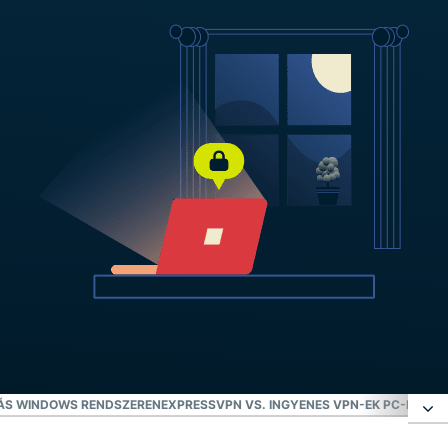
TÁS WINDOWS RENDSZEREN
EXPRESSVPN VS. INGYENES VPN-EK PC-RE
MIÉ