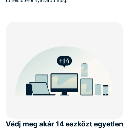
fő felületéről nyithatod meg.
Védj meg akár 14 eszközt egyetlen