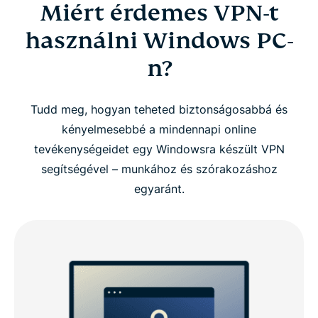
Miért érdemes VPN-t
Miért érdemes VPN-t használni Windows PC-n?
használni Windows PC-
Állítsd be az ExpressVPN-t Windowson 3 lépésben
n?
Videós útmutató: ExpressVPN telepítése PC-re
Tudd meg, hogyan teheted biztonságosabbá és
kényelmesebbé a mindennapi online
Miért válaszd az ExpressVPN-t Windowshoz?
tevékenységeidet egy Windowsra készült VPN
segítségével – munkához és szórakozáshoz
ExpressVPN kompatibilitás Windows rendszeren
egyaránt.
ExpressVPN vs. Ingyenes VPN-ek PC-re
Miért van szükséged VPN-re egy Windows
eszközön?