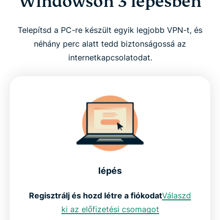
Windowson 3 lépésben
Telepítsd a PC-re készült egyik legjobb VPN-t, és
néhány perc alatt tedd biztonságossá az
internetkapcsolatodat.
lépés
Regisztrálj és hozd létre a fiókodat
Válaszd
ki az előfizetési csomagot