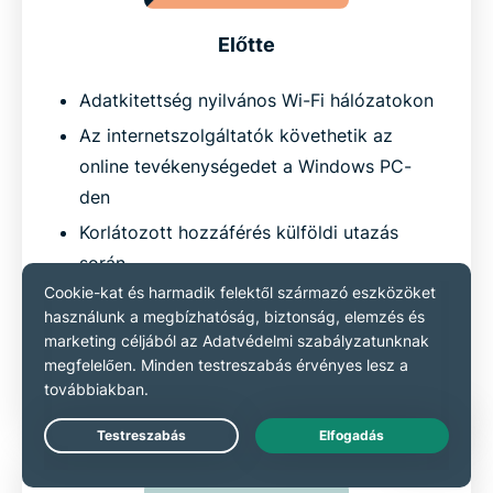
Előtte
Adatkitettség nyilvános Wi-Fi hálózatokon
Az internetszolgáltatók követhetik az
online tevékenységedet a Windows PC-
den
Korlátozott hozzáférés külföldi utazás
során
Kiszolgáltatottság kártevőknek és
hackereknek
Kitettség, frusztráció és bizonytalanság
érzése
Live Chat