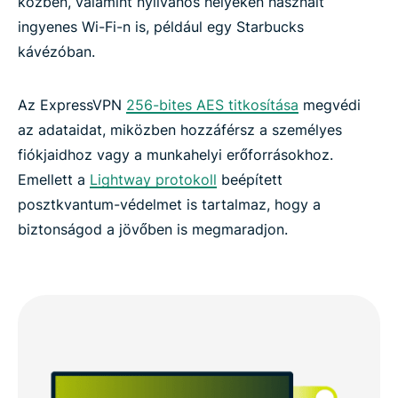
közben, valamint nyilvános helyeken használt
ingyenes Wi-Fi-n is, például egy Starbucks
kávézóban.
Az ExpressVPN
256-bites AES titkosítása
megvédi
az adataidat, miközben hozzáférsz a személyes
fiókjaidhoz vagy a munkahelyi erőforrásokhoz.
Emellett a
Lightway protokoll
beépített
posztkvantum-védelmet is tartalmaz, hogy a
biztonságod a jövőben is megmaradjon.