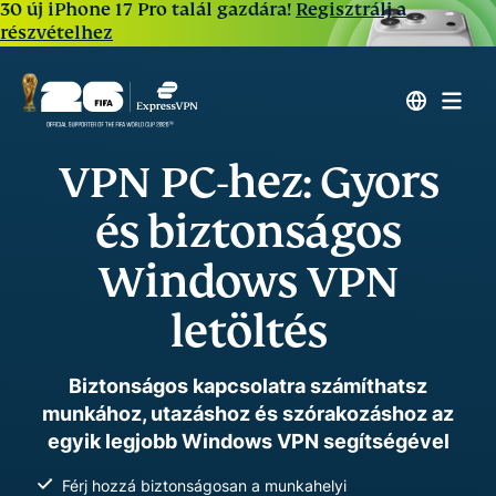
30 új iPhone 17 Pro talál gazdára!
Regisztrálj a
részvételhez
VPN PC-hez: Gyors
és biztonságos
Windows VPN
letöltés
Biztonságos kapcsolatra számíthatsz
munkához, utazáshoz és szórakozáshoz az
egyik legjobb Windows VPN segítségével
Férj hozzá biztonságosan a munkahelyi