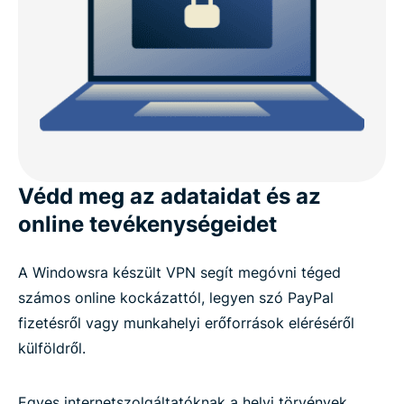
Fejlett ExpressVPN funkciók Windowshoz
Mit mondanak az emberek az ExpressVPN-ről
GYIK: VPN Windows PC-re
Próbáld ki az ExpressVPN-t kockázatmentesen
Védd meg az adataidat és az
online tevékenységeidet
A Windowsra készült VPN segít megóvni téged
számos online kockázattól, legyen szó PayPal
fizetésről vagy munkahelyi erőforrások eléréséről
külföldről.
Egyes internetszolgáltatóknak a helyi törvények