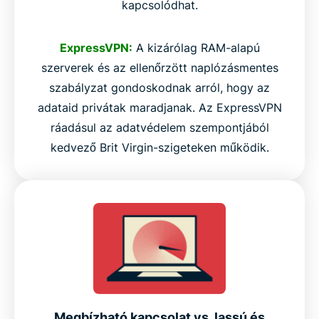
kapcsolódhat.
ExpressVPN:
A kizárólag RAM-alapú
szerverek és az ellenőrzött naplózásmentes
szabályzat gondoskodnak arról, hogy az
adataid privátak maradjanak. Az ExpressVPN
ráadásul az adatvédelem szempontjából
kedvező Brit Virgin-szigeteken működik.
Megbízható kapcsolat vs. lassú és