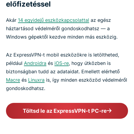
előfizetéssel
Akár
14 egyidejű eszközkapcsolattal
az egész
háztartásod védelméről gondoskodhatsz — a
Windows gépektől kezdve minden más eszközig.
Az ExpressVPN-t mobil eszközökre is letöltheted,
például
Androidra
és
iOS-re
, hogy útközben is
biztonságban tudd az adataidat. Emellett elérhető
Macre
és
Linuxra
is, így minden eszközöd védelméről
gondoskodhatsz.
Töltsd le az ExpressVPN-t PC-re