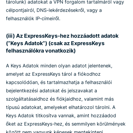
tárolunk) adatokat a VPN forgalom tartalmáról vagy
célpontjairól, DNS-lekérdezésekről, vagy a
felhasználók IP-címeiről.
(iii) Az ExpressKeys-hez hozzáadott adatok
(“Keys Adatok”) (csak az ExpressKeys
felhasználókra vonatkozik)
A Keys Adatok minden olyan adatot jelentenek,
amelyet az ExpressKeys tárol a fiókodhoz
kapcsolódóan, és tartalmazhatja a felhasználói
bejelentkezési adatokat és jelszavakat a
szolgáltatásaidhoz és fiókjaidhoz, valamint más
típusú adatokat, amelyeket elhatározol tárolni. A
Keys Adatok titkosítva vannak, amint hozzáadod
őket az ExpressKeys-hez, és semmilyen körülmények
között nem vagyunk képesek megtekinteni,