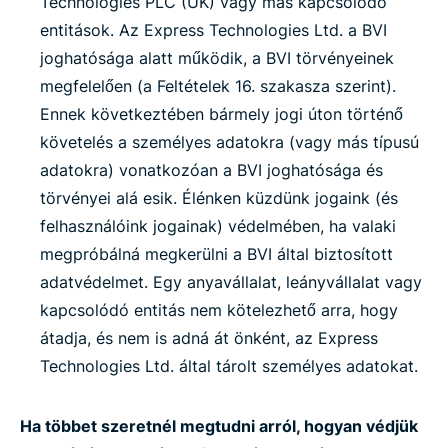
Technologies PLC (UK) vagy más kapcsolódó
entitások. Az Express Technologies Ltd. a BVI
joghatósága alatt működik, a BVI törvényeinek
megfelelően (a Feltételek 16. szakasza szerint).
Ennek következtében bármely jogi úton történő
követelés a személyes adatokra (vagy más típusú
adatokra) vonatkozóan a BVI joghatósága és
törvényei alá esik. Élénken küzdünk jogaink (és
felhasználóink jogainak) védelmében, ha valaki
megpróbálná megkerülni a BVI által biztosított
adatvédelmet. Egy anyavállalat, leányvállalat vagy
kapcsolódó entitás nem kötelezhető arra, hogy
átadja, és nem is adná át önként, az Express
Technologies Ltd. által tárolt személyes adatokat.
Ha többet szeretnél megtudni arról, hogyan védjük