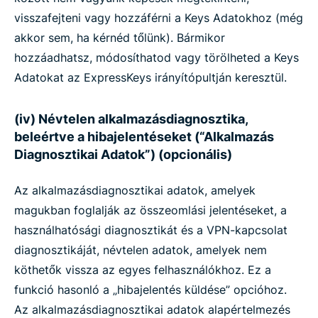
visszafejteni vagy hozzáférni a Keys Adatokhoz (még
akkor sem, ha kérnéd tőlünk). Bármikor
hozzáadhatsz, módosíthatod vagy törölheted a Keys
Adatokat az ExpressKeys irányítópultján keresztül.
(iv) Névtelen alkalmazásdiagnosztika,
beleértve a hibajelentéseket (“Alkalmazás
Diagnosztikai Adatok”) (opcionális)
Az alkalmazásdiagnosztikai adatok, amelyek
magukban foglalják az összeomlási jelentéseket, a
használhatósági diagnosztikát és a VPN-kapcsolat
diagnosztikáját, névtelen adatok, amelyek nem
köthetők vissza az egyes felhasználókhoz. Ez a
funkció hasonló a „hibajelentés küldése” opcióhoz.
Az alkalmazásdiagnosztikai adatok alapértelmezés