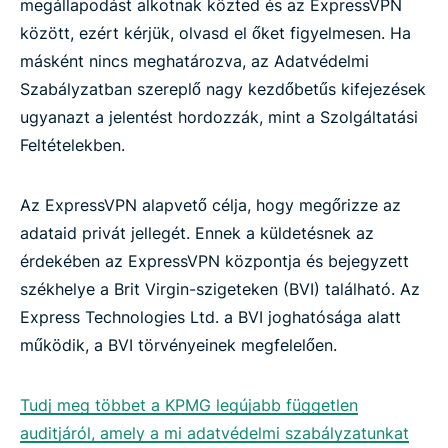
megállapodást alkotnak közted és az ExpressVPN
között, ezért kérjük, olvasd el őket figyelmesen. Ha
másként nincs meghatározva, az Adatvédelmi
Szabályzatban szereplő nagy kezdőbetűs kifejezések
ugyanazt a jelentést hordozzák, mint a Szolgáltatási
Feltételekben.
Az ExpressVPN alapvető célja, hogy megőrizze az
adataid privát jellegét. Ennek a küldetésnek az
érdekében az ExpressVPN központja és bejegyzett
székhelye a Brit Virgin-szigeteken (BVI) található. Az
Express Technologies Ltd. a BVI joghatósága alatt
működik, a BVI törvényeinek megfelelően.
Tudj meg többet a KPMG legújabb független
auditjáról, amely a mi adatvédelmi szabályzatunkat