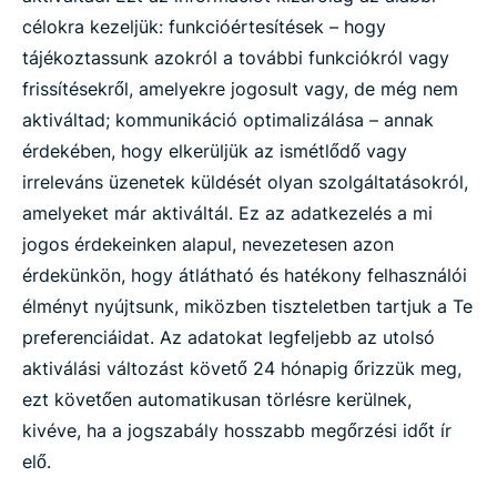
célokra kezeljük: funkcióértesítések – hogy
tájékoztassunk azokról a további funkciókról vagy
frissítésekről, amelyekre jogosult vagy, de még nem
aktiváltad; kommunikáció optimalizálása – annak
érdekében, hogy elkerüljük az ismétlődő vagy
irreleváns üzenetek küldését olyan szolgáltatásokról,
amelyeket már aktiváltál. Ez az adatkezelés a mi
jogos érdekeinken alapul, nevezetesen azon
érdekünkön, hogy átlátható és hatékony felhasználói
élményt nyújtsunk, miközben tiszteletben tartjuk a Te
preferenciáidat. Az adatokat legfeljebb az utolsó
aktiválási változást követő 24 hónapig őrizzük meg,
ezt követően automatikusan törlésre kerülnek,
kivéve, ha a jogszabály hosszabb megőrzési időt ír
elő.