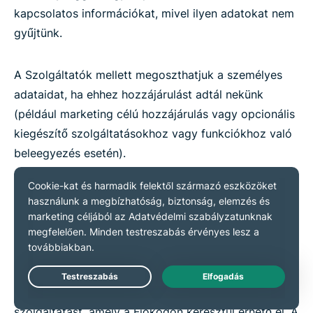
kapcsolatos információkat, mivel ilyen adatokat nem
gyűjtünk.
A Szolgáltatók mellett megoszthatjuk a személyes
adataidat, ha ehhez hozzájárulást adtál nekünk
(például marketing célú hozzájárulás vagy opcionális
kiegészítő szolgáltatásokhoz vagy funkciókhoz való
beleegyezés esetén).
Keys Adatok
A Keys Adatokat csak akkor gyűjtjük és tároljuk, ha
úgy döntesz, hogy használod az ExpressKeys
Live Chat
szolgáltatást, a jelszó- és biztonságos adatkezelő
szolgáltatást, amely a Fiókodon keresztül érhető el. A