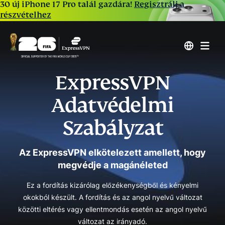
30 új iPhone 17 Pro talál gazdára!
Regisztrálj a
részvételhez
ExpressVPN
Adatvédelmi
Szabályzat
Az ExpressVPN elkötelezett amellett, hogy
megvédje a magánéleted
Ez a fordítás kizárólag előzékenységből és kényelmi
okokból készült. A fordítás és az angol nyelvű változat
közötti eltérés vagy ellentmondás esetén az angol nyelvű
változat az irányadó.