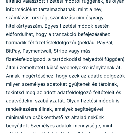
általad választott fizetési módtól függenek, és olyan
információkat tartalmazhatnak, mint a név,
számlázási ország, számlázási cím és/vagy
hitelkártyaszám. Egyes fizetési módok esetén
előfordulhat, hogy a tranzakció befejezéséhez
harmadik fél fizetésfeldolgozói (például PayPal,
BitPay, Paymentwall, Stripe vagy más
fizetésfeldolgozó, a tartózkodási helyedtől függően)
által üzemeltetett külső webhelyekre irányítanak át.
Annak megértéséhez, hogy ezek az adatfeldolgozók
milyen személyes adatokat gyűjtenek és tárolnak,
tekintsd meg az adott adatfeldolgozó feltételeit és
adatvédelmi szabályzatát. Olyan fizetési módok is
rendelkezésre állnak, amelyek segítségével
minimálisra csökkenthető az általad nekünk
benyújtott Személyes adatok mennyisége, mint