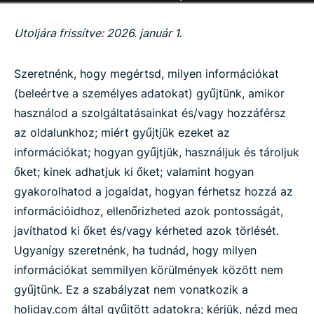
Utoljára frissítve: 2026. január 1.
Szeretnénk, hogy megértsd, milyen információkat
(beleértve a személyes adatokat) gyűjtünk, amikor
használod a szolgáltatásainkat és/vagy hozzáférsz
az oldalunkhoz; miért gyűjtjük ezeket az
információkat; hogyan gyűjtjük, használjuk és tároljuk
őket; kinek adhatjuk ki őket; valamint hogyan
gyakorolhatod a jogaidat, hogyan férhetsz hozzá az
információidhoz, ellenőrizheted azok pontosságát,
javíthatod ki őket és/vagy kérheted azok törlését.
Ugyanígy szeretnénk, ha tudnád, hogy milyen
információkat semmilyen körülmények között nem
gyűjtünk. Ez a szabályzat nem vonatkozik a
holiday.com által gyűjtött adatokra; kérjük, nézd meg