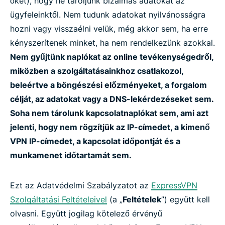
őket), hogy ne tároljunk bizalmas adatokat az
ügyfeleinktől. Nem tudunk adatokat nyilvánosságra
hozni vagy visszaélni velük, még akkor sem, ha erre
kényszerítenek minket, ha nem rendelkezünk azokkal.
Nem gyűjtünk naplókat az online tevékenységedről,
miközben a szolgáltatásainkhoz csatlakozol,
beleértve a böngészési előzményeket, a forgalom
célját, az adatokat vagy a DNS-lekérdezéseket sem.
Soha nem tárolunk kapcsolatnaplókat sem, ami azt
jelenti, hogy nem rögzítjük az IP-címedet, a kimenő
VPN IP-címedet, a kapcsolat időpontját és a
munkamenet időtartamát sem.
Ezt az Adatvédelmi Szabályzatot az
ExpressVPN
Szolgáltatási Feltételeivel
(a „
Feltételek
”) együtt kell
olvasni. Együtt jogilag kötelező érvényű