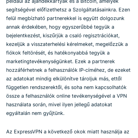
például az ajándékkártyák és a Bitcoin, amelyek
segítségével előfizethetsz a Szolgáltatásainkra. Ezen
felül megbízható partnerekkel is együtt dolgozunk
annak érdekében, hogy egyszerűbbé tegyük a
bejelentkezést, kiszűrjük a csaló regisztrációkat,
kezeljük a visszaterhelési kérelmeket, megelőzzük a
fiókok feltörését, és hatékonyabbá tegyük a
marketingtevékenységünket. Ezek a partnerek
hozzáférhetnek a felhasználók IP-címéhez, de ezeket
az adatokat mindig elkülönítve tároljuk más, ettől
független rendszerektől, és soha nem kapcsolhatók
össze a felhasználók online tevékenységével a VPN
használata során, mivel ilyen jellegű adatokat
egyáltalán nem gyűjtünk.
Az ExpressVPN a következő okok miatt használja az