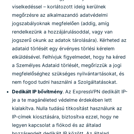
viselkedéssel – korlátozott ideig kerülnek
megőrzésre az alkalmazandó adatvédelmi
jogszabályoknak megfelelően (addig, amíg
rendelkezünk a hozzájárulásoddal, vagy van
jogszerű okunk az adatok tárolására). Kérheted az
adataid törlését egy érvényes törlési kérelem
elküldésével. Felhívjuk figyelmedet, hogy ha kéred
a Személyes Adataid törlését, megőrizzük a jogi
megfelelőséghez szükséges nyilvántartásokat, és
nem fogod tudni használni a Szolgáltatásokat.
Dedikált IP bővítmény
. Az ExpressVPN dedikált IP-
je a te magánéleted védelme érdekében lett
kialakítva. Nulla tudású titkosítást használunk az
IP-címek kiosztására, biztosítva ezzel, hogy ne
legyen kapcsolat a fiókod és az általad
hozzárendelt dedikált IP között. Az általad