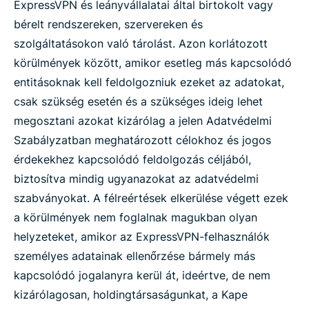
ExpressVPN és leányvállalatai által birtokolt vagy
bérelt rendszereken, szervereken és
szolgáltatásokon való tárolást. Azon korlátozott
körülmények között, amikor esetleg más kapcsolódó
entitásoknak kell feldolgozniuk ezeket az adatokat,
csak szükség esetén és a szükséges ideig lehet
megosztani azokat kizárólag a jelen Adatvédelmi
Szabályzatban meghatározott célokhoz és jogos
érdekekhez kapcsolódó feldolgozás céljából,
biztosítva mindig ugyanazokat az adatvédelmi
szabványokat. A félreértések elkerülése végett ezek
a körülmények nem foglalnak magukban olyan
helyzeteket, amikor az ExpressVPN-felhasználók
személyes adatainak ellenőrzése bármely más
kapcsolódó jogalanyra kerül át, ideértve, de nem
kizárólagosan, holdingtársaságunkat, a Kape