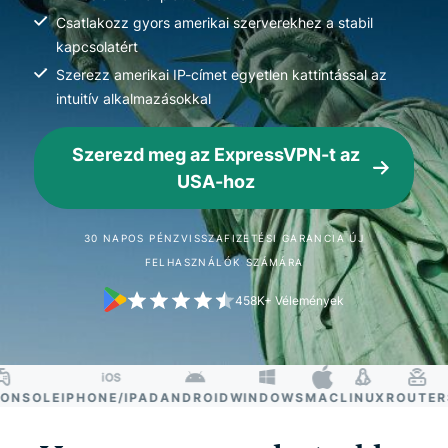
Csatlakozz gyors amerikai szerverekhez a stabil
kapcsolatért
Szerezz amerikai IP-címet egyetlen kattintással az
intuitív alkalmazásokkal
Szerezd meg az ExpressVPN-t az
USA-hoz
30 NAPOS PÉNZVISSZAFIZETÉSI GARANCIA ÚJ
FELHASZNÁLÓK SZÁMÁRA
458K+ Vélemények
SOLE
IPHONE/IPAD
ANDROID
WINDOWS
MAC
LINUX
ROUTER
SM