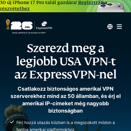
30 új iPhone 17 Pro talál gazdára!
Regisztrálj a
részvételhez
Szerezd meg a
legjobb USA VPN-t
az ExpressVPN-nel
Csatlakozz biztonságos amerikai VPN
szerverekhez mind az 50 államban, és érj el
amerikai IP-címeket még nagyobb
biztonságban
Férj hozzá utazás közben is a megszokott módon a
fontos amerikai platformokhoz