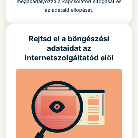
megakadályozza a kapcsolatod elfogását és
az adataid ellopását.
Rejtsd el a böngészési
adataidat az
internetszolgáltatód elől