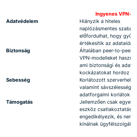
Ingyenes VPN-e
Adatvédelem
Hiányzik a hiteles
naplózásmentes szabály
előfordulhat, hogy gyűjti
értékesítik az adataidat
Biztonság
Általában peer-to-peer 
VPN-modelleket használ
ami biztonsági és adatv
kockázatokat hordoz m
Sebesség
Korlátozott szerverhelye
valamint sávszélesség- 
adatforgalmi korlátok
Támogatás
Jellemzően csak egyetle
eszköz csatlakoztatását
engedikélyezik, és nem
kínálnak ügyfélszolgálat