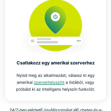
Csatlakozz egy amerikai szerverhez
Nyisd meg az alkalmazást, válassz ki egy
amerikai
szerverhelyszínt
a listából, vagy
próbáld ki az Intelligens helyszín funkciót.
24/7-ben elérhető ügyfélszolgálat élő chaten és e-