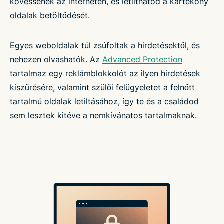
kövessenek az interneten, és letilthatod a kártékony
oldalak betöltődését.
Egyes weboldalak túl zsúfoltak a hirdetésektől, és
nehezen olvashatók. Az
Advanced Protection
tartalmaz egy reklámblokkolót az ilyen hirdetések
kiszűrésére, valamint szülői felügyeletet a felnőtt
tartalmú oldalak letiltásához, így te és a családod
sem lesztek kitéve a nemkívánatos tartalmaknak.