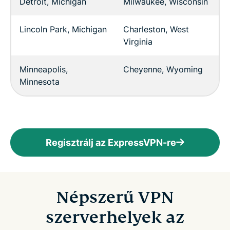
Detroit, Michigan
Milwaukee, Wisconsin
Lincoln Park, Michigan
Charleston, West
Virginia
Minneapolis,
Cheyenne, Wyoming
Minnesota
Regisztrálj az ExpressVPN-re
Népszerű VPN
szerverhelyek az