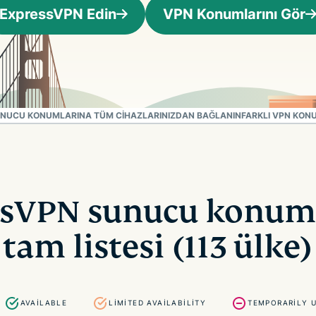
Identity
ExpressVPN Edin
VPN Konumlarını Gör
Defender
Kimlik
koruması,
kimlik takibi
ve veri
kaldırma
NUCU KONUMLARINA TÜM CIHAZLARINIZDAN BAĞLANIN
FARKLI VPN KON
araçlarından
oluşan
kapsamlı
paket
sVPN sunucu konum
tam listesi (113 ülke)
AVAILABLE
LIMITED AVAILABILITY
TEMPORARILY 