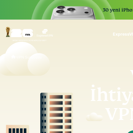
30 yeni iPhon
ExpressVP
ExpressVPN for Teams
VPN Sunucusu
VPN protection for grow
to deploy, simple to man
scale.
İhtiy
VP