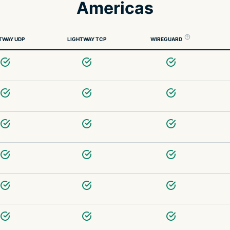
Americas
TWAY UDP
LIGHTWAY TCP
WIREGUARD