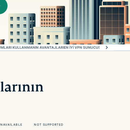
UMLARI KULLANMANIN AVANTAJLARI
EN IYI VPN SUNUCUSUNU SEÇMENIZ
larının
UNAVAILABLE
NOT SUPPORTED