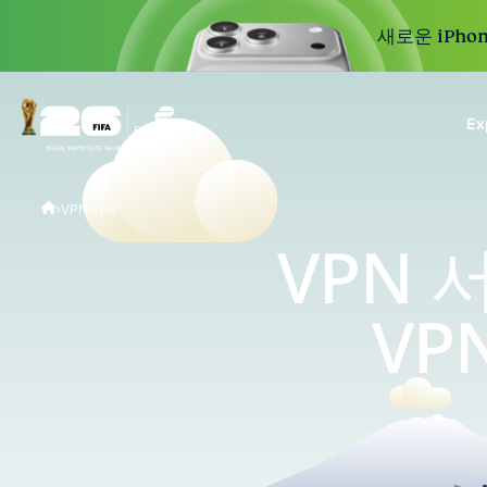
새로운 iPhon
E
ExpressVPN for Teams
VPN 서버
VPN protection for grow
to deploy, simple to man
VPN 
scale.
VP