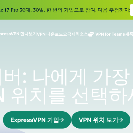
e 17 Pro 30대. 30일. 한 번의 가입으로 참여. 다음 추첨까지:
xpressVPN 만나보기
리소스
VPN 다운로드
요금제
VPN for Teams
제
ExpressVPN
ExpressMailGuard
113개 국가의
Get fast, secure
메일 수신함과 신원을
안전한 서버를
노로그 정책
Windows
VPN이란?
NEW
ing teams. Easy
보호하는 비공개 이메
갖춘 업계 최고
여러 기기에서 사용 가능
MacOS
입문자용 VPN
NEW
age, built to
서버: 나에게 가
일 릴레이 서비스입니
의 초고속 VPN
holiday.
안전하게 이용하는 온라인 서비스
Linux
VPN 사용 방법
NEW
다.
입니다.
eSIM
모든 기능 살펴보기
VPN 암호화 정보
ExpressAI
150개 이
N 위치를 선택
컨피덴셜 컴퓨
지역에서 
ExpressKeys
팅으로 구동되
가능한 무
안전한 비밀번
하나의 구독으로 종합적
어 프라이버시
eSIM.
호 관리와 다중
세요. 완벽한 작동으로
중심 인공 지
인증 등을 제공
능을 선사하는
합니다.
ExpressVPN 가입
VPN 위치 보기
모든 제품 보기
최초의 소비자
용 AI입니다.