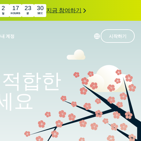
2
17
23
29
지금 참여하기
일
HOURS
분
SEC
품
내 계정
시작하기
113개 국가의 서버
Intego
초고속 VPN
장 적합한
com
Award-
게임용 VPN
winning
ExpressVPN 소개
macOS
상의
하세요
antivirus,
사용
firewall,
료
인 첨단 개인정보 보호 및 보안 도구를 이용해 보
system tools,
 더욱 탁월한 디지털 라이프를 선사합니다.
and more.