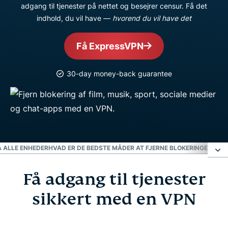
adgang til tjenester på nettet og besejrer censur. Få det
indhold, du vil have —
hvorend du vil have det
Få ExpressVPN
30-day money-back guarantee
Å ALLE ENHEDER
HVAD ER DE BEDSTE MÅDER AT FJERNE BLOKERINGEN FRA
Få adgang til tjenester
Få adgang til tjenester sikkert med en VPN
sikkert med en VPN
Hvordan fjerner en VPN blokeringer af websites
online?