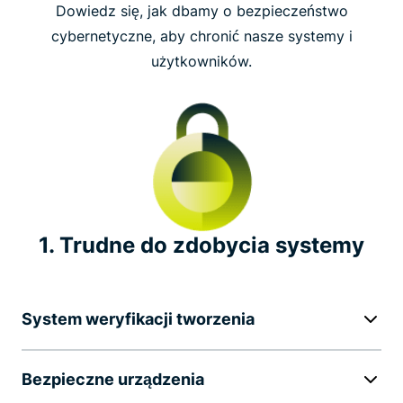
Dowiedz się, jak dbamy o bezpieczeństwo
Zarządzanie operacyjne (ISO)
cybernetyczne, aby chronić nasze systemy i
użytkowników.
Niezależne audyty bezpieczeństwa
Raport przejrzystości
Bug bounty
Wiodąca pozycja w branży
1. Trudne do zdobycia systemy
Godne uwagi inicjatywy w zakresie ochrony
prywatności
System weryfikacji tworzenia
Bezpieczne urządzenia