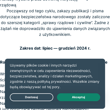
rządową
Począwszy od tego cyklu, zakazy publikacji i pisma
dotyczące bezpieczeństwa narodowego zostały zaliczone
do szerszej kategorii „sprawy rządowe i cywilne”. Żadne z
żądań nie doprowadziło do ujawnienia danych związanych
z użytkownikiem.
Zakres dat: lipiec — grudzień 2024 r.
Rodzaj
Otrzymane
wnioski
Wnioski organów rządowych, organów
163
ścigania i podmiotów cywilnych
Wnioski DMCA
807 788
Nakazy wydane przez dowolną instytucję
1
rządową
Live Chat
Nakazy ograniczające swobodę wypowiedzi
0
Listy dotyczące bezpieczeństwa narodowego
0