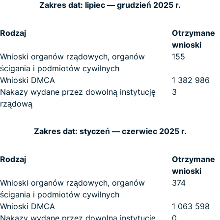
Zakres dat: lipiec — grudzień 2025 r.
Rodzaj
Otrzymane
wnioski
Wnioski organów rządowych, organów
155
ścigania i podmiotów cywilnych
Wnioski DMCA
1 382 986
Nakazy wydane przez dowolną instytucję
3
rządową
Zakres dat: styczeń — czerwiec 2025 r.
Rodzaj
Otrzymane
wnioski
Wnioski organów rządowych, organów
374
ścigania i podmiotów cywilnych
Wnioski DMCA
1 063 598
Nakazy wydane przez dowolną instytucję
0