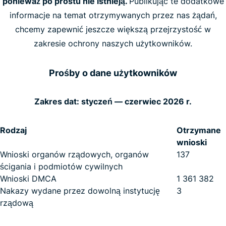
ponieważ po prostu nie istnieją.
Publikując te dodatkowe
informacje na temat otrzymywanych przez nas żądań,
chcemy zapewnić jeszcze większą przejrzystość w
zakresie ochrony naszych użytkowników.
Prośby o dane użytkowników
Zakres dat: styczeń — czerwiec 2026 r.
Rodzaj
Otrzymane
wnioski
Wnioski organów rządowych, organów
137
ścigania i podmiotów cywilnych
Wnioski DMCA
1 361 382
Nakazy wydane przez dowolną instytucję
3
rządową