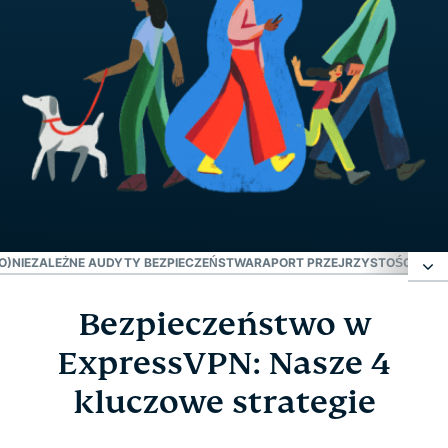
O)
NIEZALEŻNE AUDYTY BEZPIECZEŃSTWA
RAPORT PRZEJRZYSTOŚCI
BUG 
Bezpieczeństwo w
Bezpieczeństwo w ExpressVPN: Nasze 4
kluczowe strategie
ExpressVPN: Nasze 4
kluczowe strategie
Innowacja