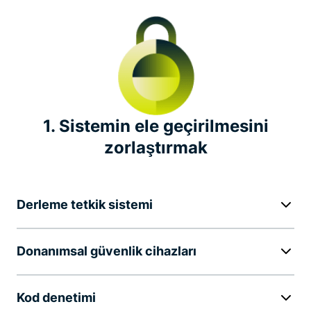
Bağımsız güvenlik denetimleri
Şeffaflık raporu
Yazılım hatası bulma ödülü
1. Sistemin ele geçirilmesini
zorlaştırmak
Endüstri liderliği
Önemli gizlilik girişimleri
Derleme tetkik sistemi
Donanımsal güvenlik cihazları
Kod denetimi