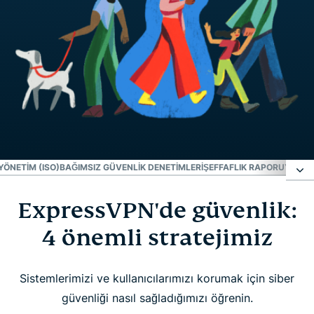
ÖNETIM (ISO)
BAĞIMSIZ GÜVENLIK DENETIMLERI
ŞEFFAFLIK RAPORU
YAZIL
ExpressVPN'de güvenlik:
ExpressVPN'de güvenlik: 4 önemli stratejimiz
4 önemli stratejimiz
İnovasyon
Sistemlerimizi ve kullanıcılarımızı korumak için siber
Operasyonel yönetim (ISO)
güvenliği nasıl sağladığımızı öğrenin.