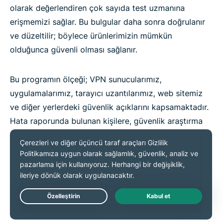
olarak değerlendiren çok sayıda test uzmanına
erişmemizi sağlar. Bu bulgular daha sonra doğrulanır
ve düzeltilir; böylece ürünlerimizin mümkün
olduğunca güvenli olması sağlanır.
Bu programın ölçeği; VPN sunucularımız,
uygulamalarımız, tarayıcı uzantılarımız, web sitemiz
ve diğer yerlerdeki güvenlik açıklarını kapsamaktadır.
Hata raporunda bulunan kişilere, güvenlik araştırma
alanındaki en iyi yöntemlerin uygulandığı bir güvenli
liman sağlarız.
Hata ödül programımız YesWeHack tarafından
yönetilmektedir.
Daha fazlasını öğrenmek veya bir
Live Chat
hata bildirmek için bu bağlantıyı takip edin.