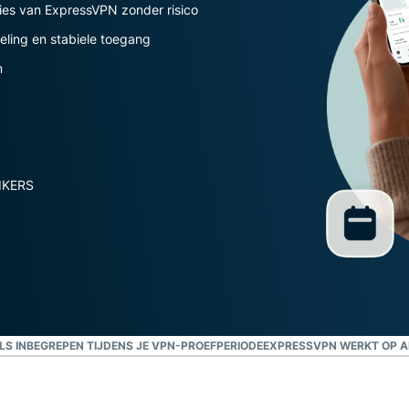
met privacy
ies van ExpressVPN zonder risico
als
eling en stabiele toegang
uitgangspunt.
Identity Defender
n
Krachtig pakket met
tools voor
identiteitsbescherming,
bewaking en
gegevensverwijdering
IKERS
LS INBEGREPEN TIJDENS JE VPN-PROEFPERIODE
EXPRESSVPN WERKT OP A