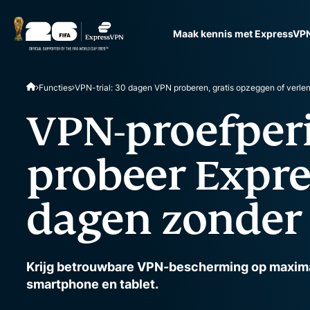
Maak kennis met ExpressVP
ExpressVPN for Teams
Functies
VPN-trial: 30 dagen VPN proberen, gratis opzeggen of verle
VPN protection for grow
to deploy, simple to man
VPN-proefper
scale.
probeer Expr
dagen zonder 
Krijg betrouwbare VPN-bescherming op maxima
smartphone en tablet.