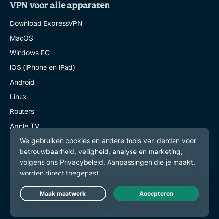
VPN voor alle apparaten
Download ExpressVPN
MacOS
Windows PC
iOS (iPhone en iPad)
Android
Linux
Routers
Apple TV
Fire Stick
Android TV
Chrome-extensie
VPN-servers
Live Chat
Servers in 113 landen