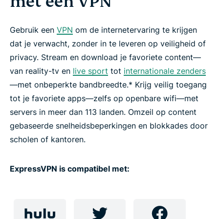
met een VPN
Games en muziek
Gebruik een
VPN
om de internetervaring te krijgen
dat je verwacht, zonder in te leveren op veiligheid of
Handleidingen
privacy. Stream en download je favoriete content—
van reality-tv en
live sport
tot
internationale zenders
—met onbeperkte bandbreedte.* Krijg veilig toegang
Veelgestelde vragen: streamen met VPN
tot je favoriete apps—zelfs op openbare wifi—met
servers in meer dan 113 landen. Omzeil op content
Hoe komt u aan een VPN
gebaseerde snelheidsbeperkingen en blokkades door
scholen of kantoren.
Begin te streamen met ExpressVPN
ExpressVPN is compatibel met:
Waarom zou u ExpressVPN gebruiken?
Neem nu ExpressVPN om alles te ontsluiten wat
internet te bieden heeft