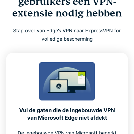
gebruikers een VPN-
extensie nodig hebben
Zo stel je een VPN in voor Microsoft Edge
Stap over van Edge’s VPN naar ExpressVPN for
Tips om ExpressVPN effectief te gebruiken met
volledige bescherming
Edge
Waarom ExpressVPN een uitstekende keuze is
voor Microsoft Edge
Premiumfuncties in de Edge-extensie
Waarom Edge-gebruikers kiezen voor ExpressVPN
Vul de gaten die de ingebouwde VPN
in plaats van gratis alternatieven
van Microsoft Edge niet afdekt
Gebruikerservaring: wat echte klanten zeggen
De ingebouwde VPN van Microsoft beperkt