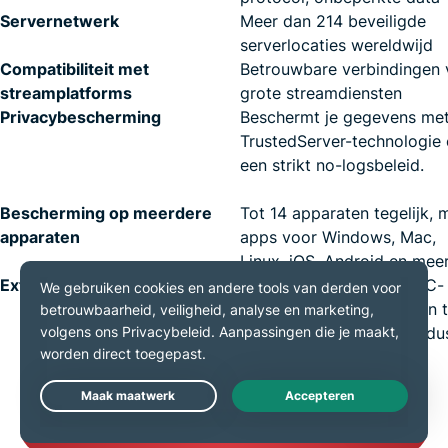
Servernetwerk
Meer dan 214 beveiligde
serverlocaties wereldwijd
Compatibiliteit met
Betrouwbare verbindingen 
streamplatforms
grote streamdiensten
Privacybescherming
Beschermt je gegevens me
TrustedServer-technologie 
een strikt no-logsbeleid.
Bescherming op meerdere
Tot 14 apparaten tegelijk, 
apparaten
apps voor Windows, Mac,
Linux, iOS, Android en mee
Extra functies
Locatiespoofing, WebRTC-
blokkering om datalekken 
voorkomen, donkere modu
Slimme Routering
Live Chat
Download ExpressVPN voor Edge