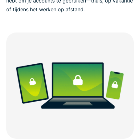
hebt om je accounts te gebruiken—thuis, op vakantie
of tijdens het werken op afstand.