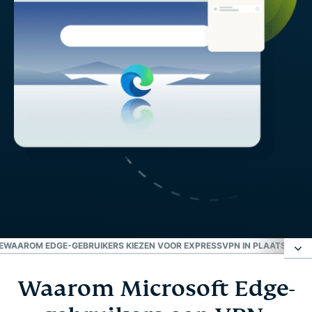
E
WAAROM EDGE-GEBRUIKERS KIEZEN VOOR EXPRESSVPN IN PLAATS VAN 
Waarom Microsoft Edge-
Waarom Microsoft Edge-gebruikers een VPN-
extensie nodig hebben