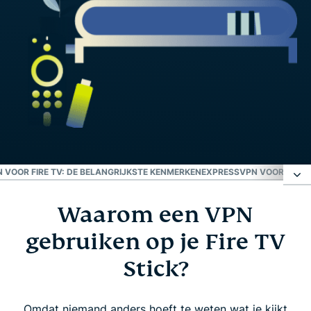
 VOOR FIRE TV: DE BELANGRIJKSTE KENMERKEN
EXPRESSVPN VOOR AMA
Waarom een VPN
Waarom een VPN gebruiken op je Fire TV Stick?
gebruiken op je Fire TV
ExpressVPN instellen op Amazon Fire TV Stick
Stick?
Video: ExpressVPN installeren op Amazon Fire TV
Omdat niemand anders hoeft te weten wat je kijkt