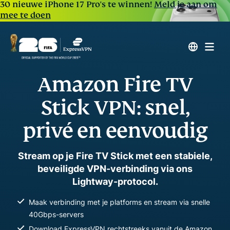
30 nieuwe iPhone 17 Pro's te winnen!
Meld je aan om
mee te doen
Amazon Fire TV
Stick VPN: snel,
privé en eenvoudig
Stream op je Fire TV Stick met een stabiele,
beveiligde VPN-verbinding via ons
Lightway-protocol.
Maak verbinding met je platforms en stream via snelle
40Gbps-servers
Download ExpressVPN rechtstreeks vanuit de Amazon