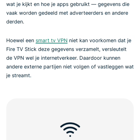
Veelgestelde vragen over Fire Stick VPN’s
wat je kijkt en hoe je apps gebruikt — gegevens die
vaak worden gedeeld met adverteerders en andere
derden.
Stream met vertrouwen met ExpressVPN
Hoewel een
smart tv VPN
niet kan voorkomen dat je
Fire TV Stick deze gegevens verzamelt, versleutelt
de VPN wel je internetverkeer. Daardoor kunnen
andere externe partijen niet volgen of vastleggen wat
je streamt.