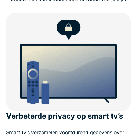
Stick
Waar je op moet letten bij een VPN voor Fire TV
Stick
ExpressVPN voor Fire TV: de belangrijkste
kenmerken
ExpressVPN voor Amazon-apparaten
Waarom kiezen voor ExpressVPN boven andere
Fire TV Stick VPN’s?
Verbeterde privacy op smart tv’s
Wat gebruikers zeggen over ExpressVPN
Smart tv’s verzamelen voortdurend gegevens over