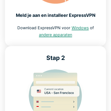
Blijf veilig verbonden met je favoriete games
Meld je aan en installeer ExpressVPN
Bescherm je gegevens en verbinding tijdens het
spelen
Download ExpressVPN voor
Windows
of
andere apparaten
Wat onze meest tevreden klanten zeggen
Veelgestelde vragen over game-VPN’s
Stap 2
ExpressVPN voor gamen: probeer het zonder
risico