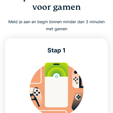
Veelgestelde vragen over gaming-VPN
voor gamen
Wat klanten over ons zeggen
Meld je aan en begin binnen minder dan 3 minuten
met gamen
Gaming-VPN 30 dagen proberen
ExpressVPN instellen voor gamen
Stap 1
Bekijk de nieuwste ExpressVPN-aanbiedingen voor
gamers
Krachtige VPN voor snelle games
Ontwikkeld voor echte game-omgevingen