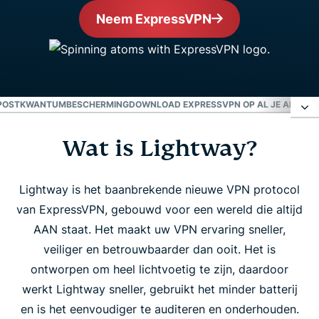
Neem ExpressVPN
POSTKWANTUMBESCHERMING
DOWNLOAD EXPRESSVPN OP AL JE APPARA
Wat is Lightway?
Wat is Lightway?
Nu gecodeerd in Rust
Lightway is het baanbrekende nieuwe VPN protocol
van ExpressVPN, gebouwd voor een wereld die altijd
AAN staat. Het maakt uw VPN ervaring sneller,
Betere snelheid en prestaties
veiliger en betrouwbaarder dan ooit. Het is
ontworpen om heel lichtvoetig te zijn, daardoor
Veilig en transparant
werkt Lightway sneller, gebruikt het minder batterij
en is het eenvoudiger te auditeren en onderhouden.
Minder uitval