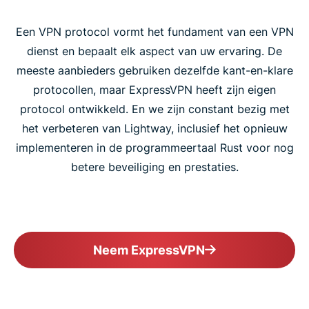
Een VPN protocol vormt het fundament van een VPN
Postkwantumbescherming
dienst en bepaalt elk aspect van uw ervaring. De
meeste aanbieders gebruiken dezelfde kant-en-klare
Download ExpressVPN op al je apparaten
protocollen, maar ExpressVPN heeft zijn eigen
protocol ontwikkeld. En we zijn constant bezig met
'Een stap verder dan andere VPN's'
het verbeteren van Lightway, inclusief het opnieuw
implementeren in de programmeertaal Rust voor nog
betere beveiliging en prestaties.
Neem de enige VPN met de snelheid en veiligheid
van Lightway
Neem ExpressVPN