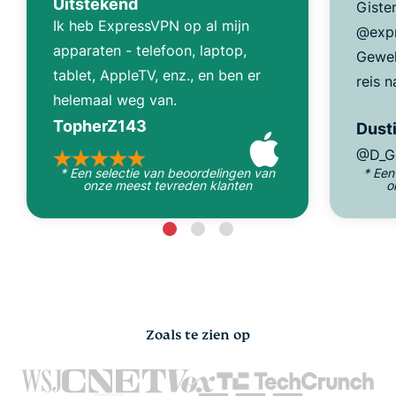
Uitstekend
Giste
Ik heb ExpressVPN op al mijn
@expr
apparaten - telefoon, laptop,
Gewel
tablet, AppleTV, enz., en ben er
reis n
helemaal weg van.
TopherZ143
Dusti
@D_G
* Een selectie van beoordelingen van
* Een
onze meest tevreden klanten
o
Zoals te zien op