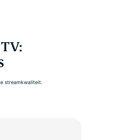
TV:
s
e streamkwaliteit.