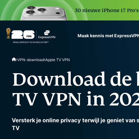
30 nieuwe iPhone 17 Pro'
Maak kennis met ExpressVP
ExpressVPN for Teams
VPN-download
Apple TV VPN
VPN protection for grow
to deploy, simple to man
Download de 
scale.
TV VPN in 20
Versterk je online privacy terwijl je geniet van
TV