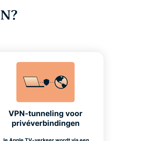
PN?
VPN-tunneling voor
privéverbindingen
Je Apple TV-verkeer wordt via een