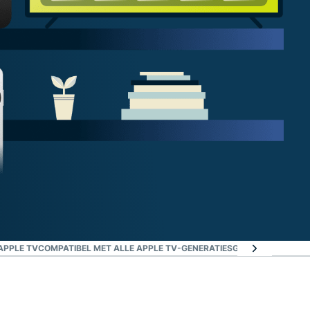
APPLE TV
COMPATIBEL MET ALLE APPLE TV-GENERATIES
GRATIS VS. PREM