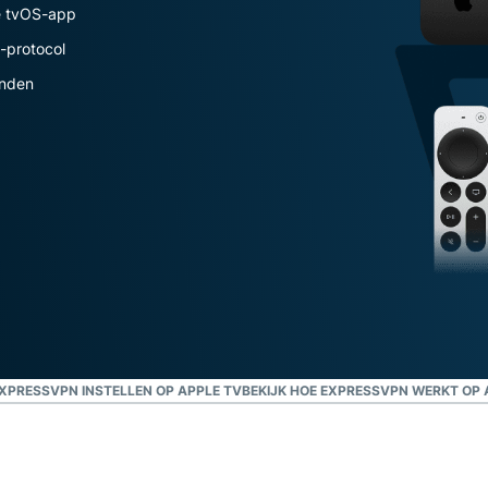
confidential
ve tvOS-app
en meer.
computing en
-protocol
ontworpen
met privacy
anden
als
uitgangspunt.
Identity Defender
Krachtig pakket met
tools voor
identiteitsbescherming,
bewaking en
gegevensverwijdering
XPRESSVPN INSTELLEN OP APPLE TV
BEKIJK HOE EXPRESSVPN WERKT OP 