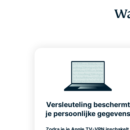
Wa
Versleuteling beschermt
je persoonlijke gegeven
Zodra je je Apple TV-VPN inschakelt