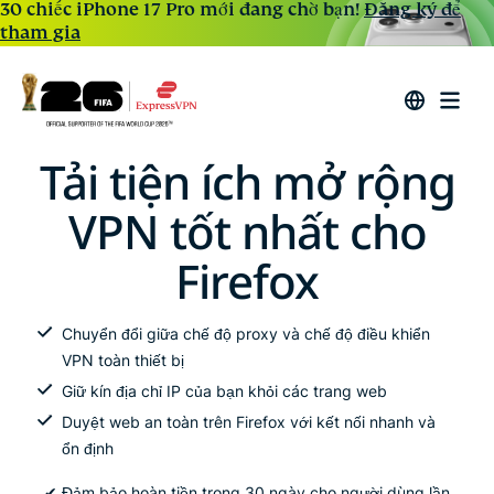
30 chiếc iPhone 17 Pro mới đang chờ bạn!
Đăng ký để
tham gia
Tải tiện ích mở rộng
VPN tốt nhất cho
Firefox
Chuyển đổi giữa chế độ proxy và chế độ điều khiển
VPN toàn thiết bị
Giữ kín địa chỉ IP của bạn khỏi các trang web
Duyệt web an toàn trên Firefox với kết nối nhanh và
ổn định
✔ Đảm bảo hoàn tiền trong 30 ngày cho người dùng lần