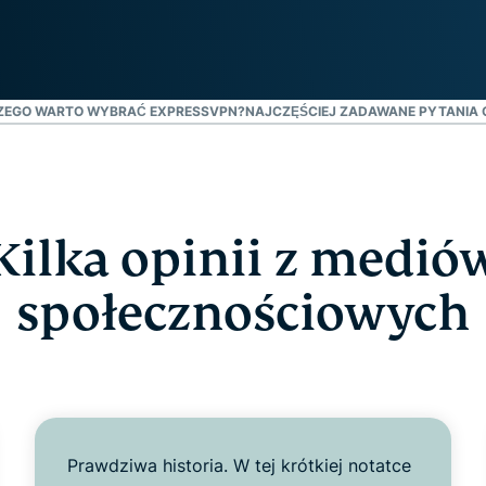
oparta na
hasłami,
poufnym
uwierzytelnianie
przetwarzaniu
wieloskładnikowe
danych,
i nie tylko.
zapewniająca
ZEGO WARTO WYBRAĆ EXPRESSVPN?
NAJCZĘŚCIEJ ZADAWANE PYTANIA 
inteligencję
opartą na
prywatności.
Identity
Defender
Kilka opinii z medió
Potężny
zestaw
społecznościowych
narzędzi do
ochrony
tożsamości,
monitorowania
i usuwania
danych
Prawdziwa historia. W tej krótkiej notatce