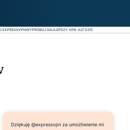
O EXPRESSVPN
WYPRÓBUJ NAJLEPSZY VPN JUŻ DZIŚ
w
Dziękuję @expressvpn za umożliwienie mi