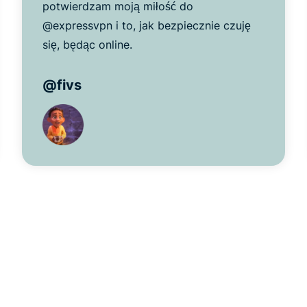
potwierdzam moją miłość do
@expressvpn i to, jak bezpiecznie czuję
się, będąc online.
@fivs