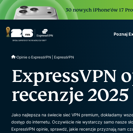
30 nowych iPhone'ów 17 Pro. 
Poznaj E
ExpressVPN for Teams
Opinie o ExpressVPN | ExpressVPN
VPN protection for grow
to deploy, simple to man
ExpressVPN o
scale.
recenzje 2025
Jako najlepsza na świecie sieć VPN premium, dokładamy wszel
dostęp do internetu. Oczywiście nie wystarczy samo nasze sł
ExpressVPN opinie, sprawdź, jakie recenzje przyznają nam czoł