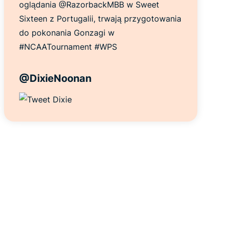
oglądania @RazorbackMBB w Sweet
Sixteen z Portugalii, trwają przygotowania
do pokonania Gonzagi w
#NCAATournament #WPS
@DixieNoonan