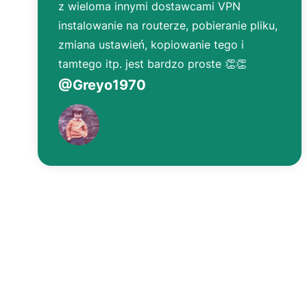
z wieloma innymi dostawcami VPN
instalowanie na routerze, pobieranie pliku,
zmiana ustawień, kopiowanie tego i
tamtego itp. jest bardzo proste 👏👏
@Greyo1970