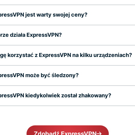
ressVPN jest warty swojej ceny?
rze działa ExpressVPN?
ę korzystać z ExpressVPN na kilku urządzeniach?
pressVPN może być śledzony?
pressVPN kiedykolwiek został zhakowany?
Zdobądź ExpressVPN