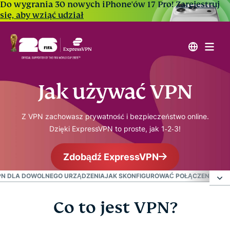
Do wygrania 30 nowych iPhone'ów 17 Pro!
Zarejestruj
się, aby wziąć udział
Jak używać VPN
Z VPN zachowasz prywatność i bezpieczeństwo online.
Dzięki ExpressVPN to proste, jak 1‑2‑3!
Zdobądź ExpressVPN
PN DLA DOWOLNEGO URZĄDZENIA
JAK SKONFIGUROWAĆ POŁĄCZENIE VPN
Co to jest VPN?
Co to jest VPN?