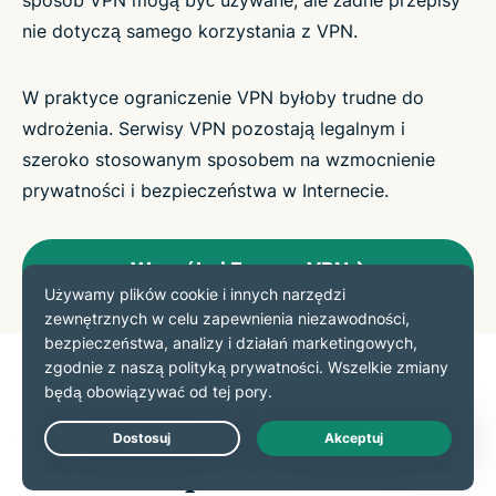
sposób VPN mogą być używane, ale żadne przepisy
nie dotyczą samego korzystania z VPN.
W praktyce ograniczenie VPN byłoby trudne do
wdrożenia. Serwisy VPN pozostają legalnym i
szeroko stosowanym sposobem na wzmocnienie
prywatności i bezpieczeństwa w Internecie.
Wypróbuj ExpressVPN
Dlaczego miliony
użytkowników ufają
Live Chat
ExpressVPN