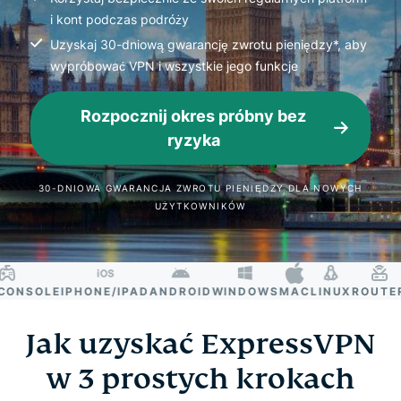
i kont podczas podróży
Uzyskaj 30-dniową gwarancję zwrotu pieniędzy*, aby
wypróbować VPN i wszystkie jego funkcje
Rozpocznij okres próbny bez
ryzyka
30-DNIOWA GWARANCJA ZWROTU PIENIĘDZY DLA NOWYCH
UŻYTKOWNIKÓW
NSOLE
IPHONE/IPAD
ANDROID
WINDOWS
MAC
LINUX
ROUTER
S
Jak uzyskać ExpressVPN
w 3 prostych krokach