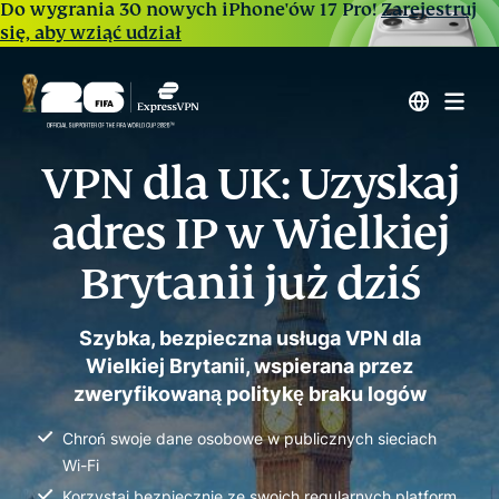
Do wygrania 30 nowych iPhone'ów 17 Pro!
Zarejestruj
się, aby wziąć udział
VPN dla UK: Uzyskaj
adres IP w Wielkiej
Brytanii już dziś
Szybka, bezpieczna usługa VPN dla
Wielkiej Brytanii, wspierana przez
zweryfikowaną politykę braku logów
Chroń swoje dane osobowe w publicznych sieciach
Wi-Fi
Korzystaj bezpiecznie ze swoich regularnych platform