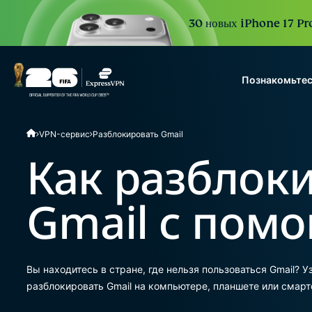
30 новых iPhone 17 Pro
Познакомьтес
ExpressVPN for Teams
VPN-сервис
Разблокировать Gmail
VPN protection for grow
to deploy, simple to man
Как разблок
scale.
Gmail с пом
Вы находитесь в стране, где нельзя пользоваться Gmail? 
разблокировать Gmail на компьютере, планшете или смарт