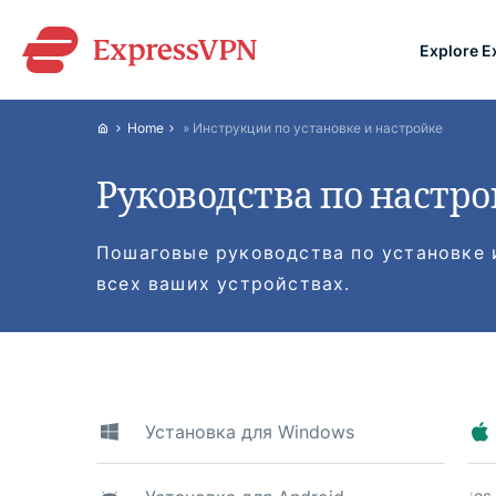
Explore 
ExpressVPN for Teams
Home
»
Инструкции по установке и настройке
VPN protection for grow
to deploy, simple to man
Руководства по настр
scale.
Пошаговые руководства по установке 
всех ваших устройствах.
Установка для Windows