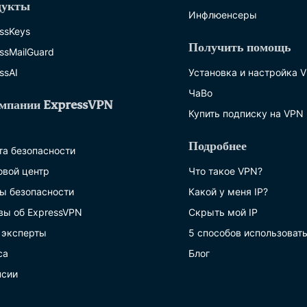
дукты
Инфлюенсеры
ssKeys
Получить помощь
ssMailGuard
ssAI
Установка и настройка 
ЧаВо
мпании ExpressVPN
Купить подписку на VPN
Подробнее
та безопасности
овой центр
Что такое VPN?
ы безопасности
Какой у меня IP?
вы об ExpressVPN
Скрыть мой IP
 эксперты
5 способов использоват
са
Блог
нсии