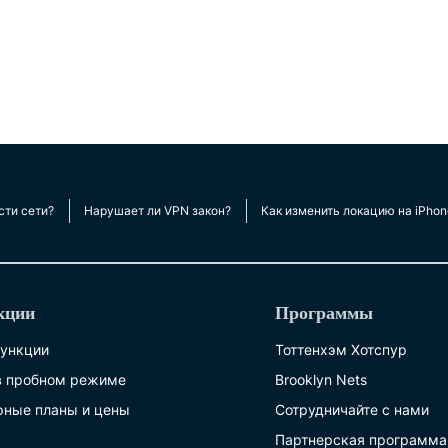
сти сети?
Нарушает ли VPN закон?
Как изменить локацию на iPhon
кции
Программы
функции
Тоттенхэм Хотспур
в пробном режиме
Brooklyn Nets
фные планы и цены
Сотрудничайте с нами
Партнерская программа