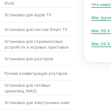
multi-factor
computing
iPod)
Что новог
authentication,
for privacy-
and more.
led
Установка для Apple TV
Mac (ручн
intelligence.
Identity
Установка для систем Smart TV
Defender
Mac OS X
Powerful
Установка для стриминговых
suite of ID
Mac OS X 
устройств и игровых приставок
protection,
monitoring,
and data
Установка для роутеров
removal tools
Ручная конфигурация роутеров
Установка для сетевых
хранилищ (NAS)
Установка для электронных книг