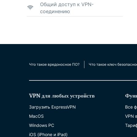
Общий доступ к VPN-
соединению
Что такое вредоносное ПО?
Что такое ключ безопасно
VPN для любых устройств
Фун
Загрузить ExpressVPN
Все 
MacOS
VPN 
Windows PC
Тари
iOS (iPhone и iPad)