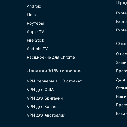
Про
Android
Expre
Linux
Expre
Роутеры
Expre
Apple TV
Fire Stick
О ко
Android TV
О нас
Расширение для Chrome
Защи
Локации VPN-серверов
Прав
Аудит
VPN-серверы в 113 странах
Отзы
VPN для США
Наши
VPN для Британии
Прес
VPN для Канады
Вака
VPN для Австралии