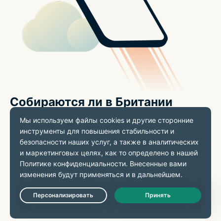
Собираются ли в Британии
запретить VPN?
В Британии нет запрета на VPN и нет планов его
ввести. Недавние обсуждения вопросов онлайн-
безопасности и необходимости подтверждения
возраста вызвали определенные вопросы об
использовании VPN, однако само использование
Live Chat
VPN пока законотворцами не обсуждается.