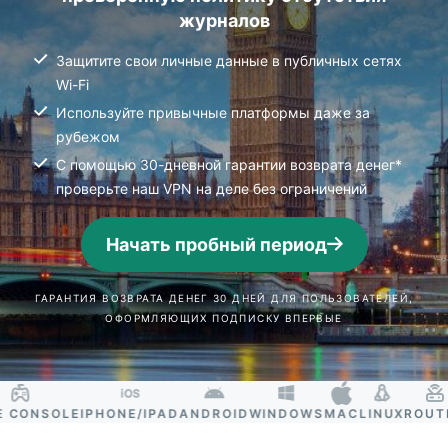
журналов
Защитите свои личные данные в публичных сетях
Wi-Fi
Используйте привычные платформы даже за
рубежом
С помощью 30-дневной гарантии возврата денег*
проверьте наш VPN на деле без ограничений
Начать пробный период
ГАРАНТИЯ ВОЗВРАТА ДЕНЕГ 30 ДНЕЙ ДЛЯ ПОЛЬЗОВАТЕЛЕЙ,
ОФОРМЛЯЮЩИХ ПОДПИСКУ ВПЕРВЫЕ
ONSOLE
IPHONE/IPAD
ANDROID
WINDOWS
MAC
LINUX
ROUTER