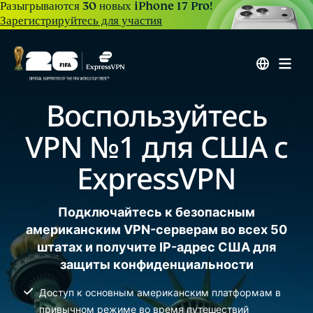
Разыгрываются 30 новых iPhone 17 Pro!
Зарегистрируйтесь для участия
Воспользуйтесь
VPN №1 для США с
ExpressVPN
Подключайтесь к безопасным
американским VPN-серверам во всех 50
штатах и получите IP-адрес США для
защиты конфиденциальности
Доступ к основным американским платформам в
привычном режиме во время путешествий