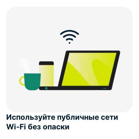
ЧаВо: про VPN для iOS
Начните работу с ExpressVPN на iPhone и iPad
без риска
Используйте публичные сети
Wi-Fi без опаски