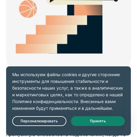
Работа в Сети, просмотр
трансляций и онлайн-игры без
помех
Устали от буферизации при просмотре видео
онлайн на iPhone или iPad? Некоторые
провайдеры специально ограничивают
Live Chat
пропускную способность подключений, когда те