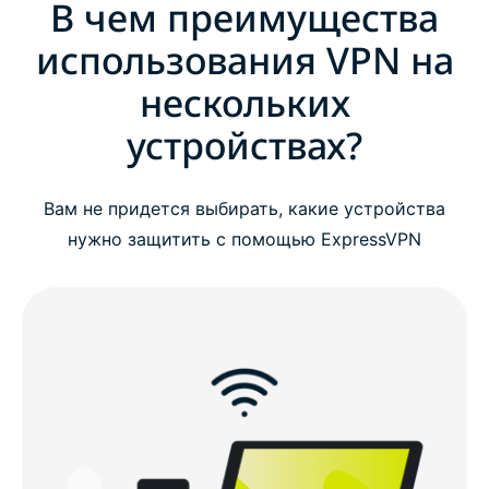
В чем преимущества
В чем преимущества использования VPN на
нескольких устройствах?
использования VPN на
нескольких
Как установить ExpressVPN на различные
устройствах?
устройства
Совместимые устройства и платформы
Вам не придется выбирать, какие устройства
нужно защитить с помощью ExpressVPN
Создано на базе конфиденциальных технологий
Что люди говорят про ExpressVPN
Что люди спрашивают про VPN на несколько
устройств