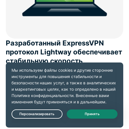
Разработанный ExpressVPN
протокол Lightway обеспечивает
стабильную скорость
Сетевые изменения и скачки трафика приводят к
замедлению передачи данных и, как следствие, к
буферизации, лагам и обрывам соединения.
Протокол
Lightway
отличается минималистичной
и оптимизированной кодовой базой. Она
позволяет мгновенно восстанавливать
Live Chat
соединение и быстрее передавать трафик при