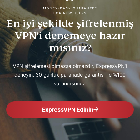
MONEY-BACK GUARANTEE
FOR NEW USERS
En iyi şekilde şifrelenmiş
VPN'i denemeye hazır
mısınız?
VPN şifrelemesi olmazsa olmazdır. ExpressVPN'i
deneyin. 30 günlük para iade garantisi ile %100
korunursunuz.
ExpressVPN Edinin