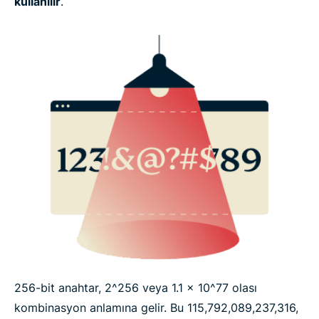
kullanılır
.
256-bit anahtar, 2^256 veya 1.1 x 10^77 olası
kombinasyon anlamına gelir. Bu 115,​792,​089,​237,​316,​