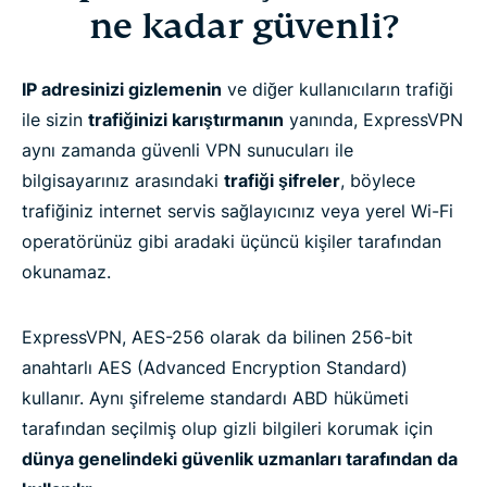
ne kadar güvenli?
Sıkça sorulan sorular
IP adresinizi gizlemenin
ve diğer kullanıcıların trafiği
ile sizin
trafiğinizi karıştırmanın
yanında, ExpressVPN
VPN kullanma hakkında daha fazlasını öğrenin
aynı zamanda güvenli VPN sunucuları ile
bilgisayarınız arasındaki
trafiği şifreler
, böylece
En iyi şekilde şifrelenmiş VPN'i denemeye hazır
trafiğiniz internet servis sağlayıcınız veya yerel Wi-Fi
mısınız?
operatörünüz gibi aradaki üçüncü kişiler tarafından
okunamaz.
ExpressVPN, AES-256 olarak da bilinen 256-bit
anahtarlı AES (Advanced Encryption Standard)
kullanır. Aynı şifreleme standardı ABD hükümeti
tarafından seçilmiş olup gizli bilgileri korumak için
dünya genelindeki güvenlik uzmanları tarafından da