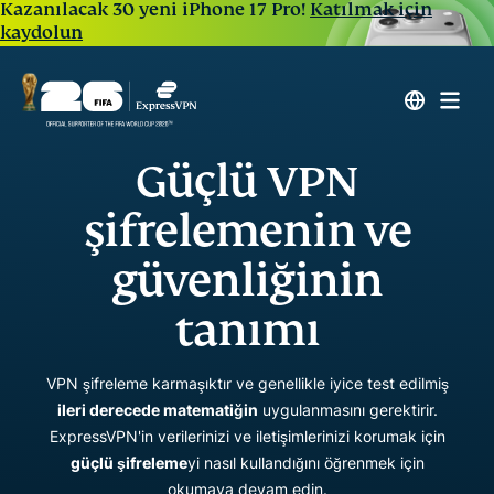
Kazanılacak 30 yeni iPhone 17 Pro!
Katılmak için
kaydolun
Güçlü VPN
şifrelemenin ve
güvenliğinin
tanımı
VPN şifreleme karmaşıktır ve genellikle iyice test edilmiş
ileri derecede matematiğin
uygulanmasını gerektirir.
ExpressVPN'in verilerinizi ve iletişimlerinizi korumak için
güçlü şifreleme
yi nasıl kullandığını öğrenmek için
okumaya devam edin.