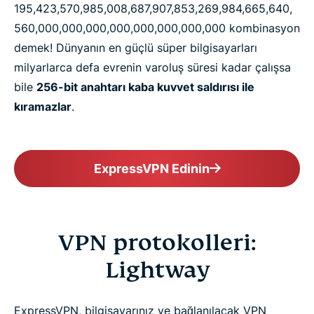
195,​423,​570,​985,​008,​687,​907,​853,​269,​984,​665,​640,​
560,​000,​000,​000,​000,​000,​000,​000,​000 kombinasyon
demek! Dünyanın en güçlü süper bilgisayarları
milyarlarca defa evrenin varoluş süresi kadar çalışsa
bile
256-bit anahtarı kaba kuvvet saldırısı ile
kıramazlar
.
ExpressVPN Edinin
VPN protokolleri:
Lightway
ExpressVPN, bilgisayarınız ve bağlanılacak VPN