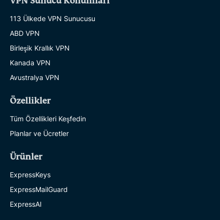
VPN Sunucu Konumları
113 Ülkede VPN Sunucusu
ABD VPN
Birleşik Krallık VPN
Kanada VPN
Avustralya VPN
Özellikler
Tüm Özellikleri Keşfedin
Planlar ve Ücretler
Ürünler
ExpressKeys
ExpressMailGuard
ExpressAI