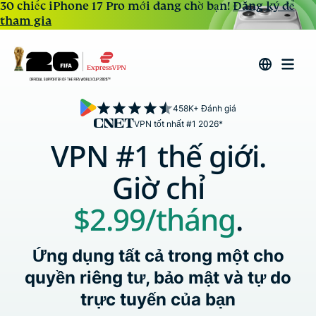
30 chiếc iPhone 17 Pro mới đang chờ bạn!
Đăng ký để
tham gia
458K+ Đánh giá
VPN tốt nhất #1 2026*
VPN #1 thế giới.
Giờ chỉ
$2.99
/tháng
.
Ứng dụng tất cả trong một cho
quyền riêng tư, bảo mật và tự do
trực tuyến của bạn