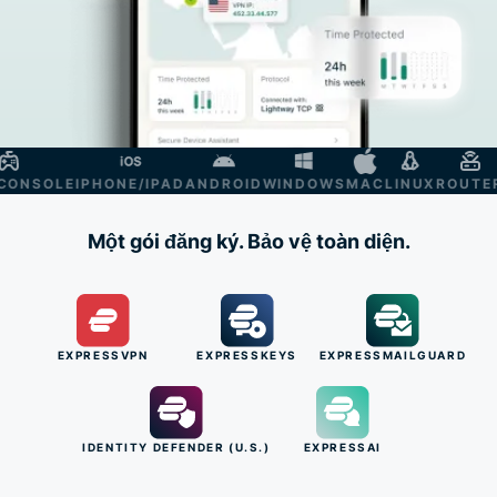
NSOLE
IPHONE/IPAD
ANDROID
WINDOWS
MAC
LINUX
ROUTER
S
Một gói đăng ký. Bảo vệ toàn diện.
EXPRESSVPN
EXPRESSKEYS
EXPRESSMAILGUARD
IDENTITY DEFENDER (U.S.)
EXPRESSAI