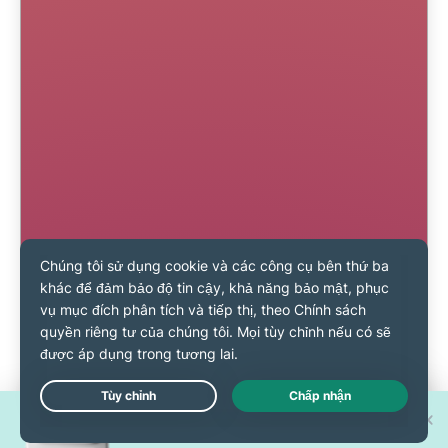
Cơ hội trúng 1 trong 30 chiếc
Live Chat
iPhone 17 Pro mới!