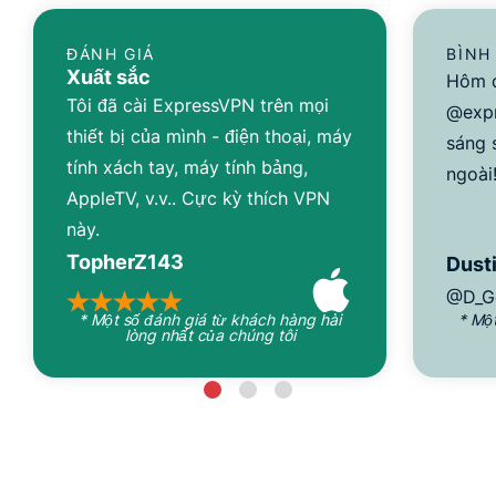
ĐÁNH GIÁ
BÌNH
Xuất sắc
Hôm q
Tôi đã cài ExpressVPN trên mọi
@expr
thiết bị của mình - điện thoại, máy
sáng 
tính xách tay, máy tính bảng,
ngoài
AppleTV, v.v.. Cực kỳ thích VPN
này.
TopherZ143
Dusti
@D_G
* Một số đánh giá từ khách hàng hài
* Mộ
lòng nhất của chúng tôi