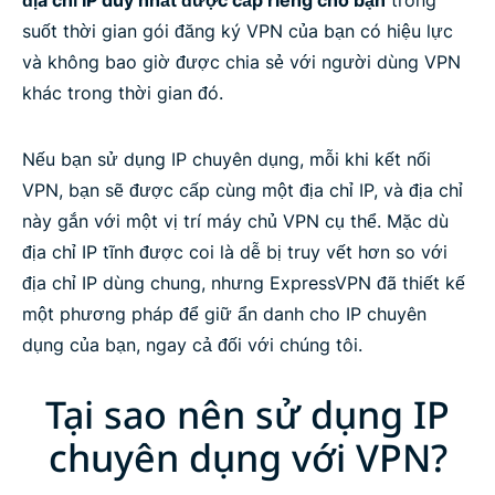
địa chỉ IP duy nhất được cấp riêng cho bạn
trong
suốt thời gian gói đăng ký VPN của bạn có hiệu lực
Cách thiết lập IP chuyên dụng cho Windows, Mac
và không bao giờ được chia sẻ với người dùng VPN
và Linux
khác trong thời gian đó.
IP chuyên dụng có phù hợp với bạn không?
Nếu bạn sử dụng IP chuyên dụng, mỗi khi kết nối
VPN, bạn sẽ được cấp cùng một địa chỉ IP, và địa chỉ
ExpressVPN xây dựng lòng tin và độ tin cậy như
này gắn với một vị trí máy chủ VPN cụ thể. Mặc dù
thế nào
địa chỉ IP tĩnh được coi là dễ bị truy vết hơn so với
địa chỉ IP dùng chung, nhưng ExpressVPN đã thiết kế
Mọi người nói gì về ExpressVPN
một phương pháp để giữ ẩn danh cho IP chuyên
dụng của bạn, ngay cả đối với chúng tôi.
Câu hỏi thường gặp: Về VPN IP chuyên dụng
Tại sao nên sử dụng IP
Dùng thử ExpressVPN với IP chuyên dụng, không
chuyên dụng với VPN?
rủi ro