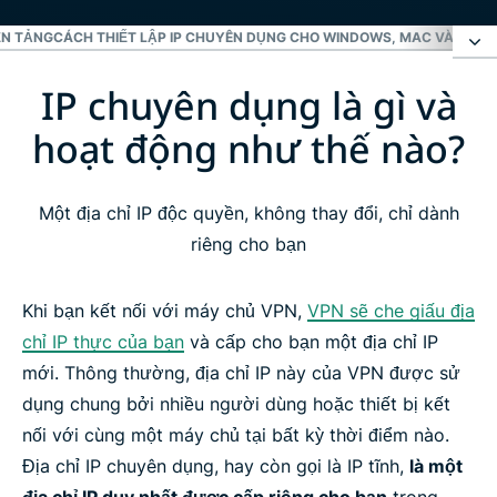
ỀN TẢNG
CÁCH THIẾT LẬP IP CHUYÊN DỤNG CHO WINDOWS, MAC VÀ LINU
IP chuyên dụng là gì và
IP chuyên dụng là gì và hoạt động như thế nào?
hoạt động như thế nào?
Tại sao nên sử dụng IP chuyên dụng với VPN?
Một địa chỉ IP độc quyền, không thay đổi, chỉ dành
Vị trí IP chuyên dụng của ExpressVPN
riêng cho bạn
Cách nhận địa chỉ IP chuyên dụng từ ExpressVPN
Khi bạn kết nối với máy chủ VPN,
VPN sẽ che giấu địa
chỉ IP thực của bạn
và cấp cho bạn một địa chỉ IP
Cách IP chuyên dụng của ExpressVPN bảo vệ
mới. Thông thường, địa chỉ IP này của VPN được sử
quyền riêng tư của bạn
dụng chung bởi nhiều người dùng hoặc thiết bị kết
nối với cùng một máy chủ tại bất kỳ thời điểm nào.
Địa chỉ IP chuyên dụng, hay còn gọi là IP tĩnh,
là một
Khả năng tương thích với thiết bị và nền tảng