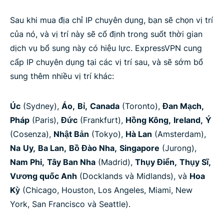
Sau khi mua địa chỉ IP chuyên dụng, bạn sẽ chọn vị trí
của nó, và vị trí này sẽ cố định trong suốt thời gian
dịch vụ bổ sung này có hiệu lực. ExpressVPN cung
cấp IP chuyên dụng tại các vị trí sau, và sẽ sớm bổ
sung thêm nhiều vị trí khác:
Úc
(Sydney),
Áo,
Bỉ,
Canada
(Toronto),
Đan Mạch,
Pháp
(Paris),
Đức
(Frankfurt),
Hồng Kông,
Ireland,
Ý
(Cosenza),
Nhật Bản
(Tokyo),
Hà Lan
(Amsterdam),
Na
Uy,
Ba Lan,
Bồ Đào Nha,
Singapore
(Jurong),
Nam Phi,
Tây Ban Nha
(Madrid),
Thụy Điển,
Thụy Sĩ,
Vương quốc Anh
(Docklands và Midlands), và
Hoa
Kỳ
(Chicago, Houston, Los Angeles, Miami, New
York, San Francisco và Seattle).