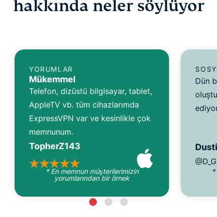
hakkında neler söylüyor
YORUMLAR
SOSY
Mükemmel
Dün b
Telefon, dizüstü bilgisayar, tablet,
oluşt
AppleTV vb. tüm cihazlarımda
ediyo
ExpressVPN var ve kesinlikle çok
memnunum.
TopherZ143
Dusti
@D_G
* En memnun müşterilerimizin
*
yorumlarından bir örnek