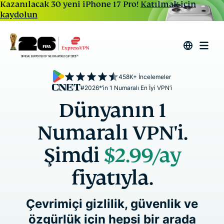
Kazanılacak 30 yeni iPhone 17 Pro!
Katılmak için
kaydolun
458K+ İncelemeler
#2026*’in 1 Numaralı En İyi VPN’i
Dünyanın 1
Numaralı VPN'i.
Şimdi
$2.99
/ay
fiyatıyla.
Çevrimiçi gizlilik, güvenlik ve
özgürlük için hepsi bir arada