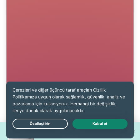
30 yeni
Live Chat
iPhone 17 Pro'dan birini kazanın!