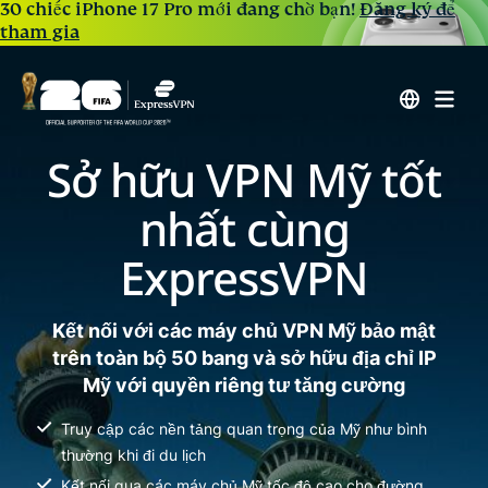
30 chiếc iPhone 17 Pro mới đang chờ bạn!
Đăng ký để
tham gia
Sở hữu VPN Mỹ tốt
nhất cùng
ExpressVPN
Kết nối với các máy chủ VPN Mỹ bảo mật
trên toàn bộ 50 bang và sở hữu địa chỉ IP
Mỹ với quyền riêng tư tăng cường
Truy cập các nền tảng quan trọng của Mỹ như bình
thường khi đi du lịch
Kết nối qua các máy chủ Mỹ tốc độ cao cho đường