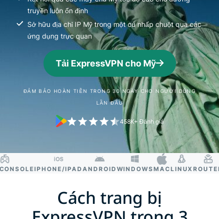
truyền luôn ổn định
Sở hữu địa chỉ IP Mỹ trong một cú nhấp chuột qua các
ứng dụng trực quan
Tải ExpressVPN cho Mỹ
ĐẢM BẢO HOÀN TIỀN TRONG 30 NGÀY CHO NGƯỜI DÙNG
LẦN ĐẦU
458K+ Đánh giá
NSOLE
IPHONE/IPAD
ANDROID
WINDOWS
MAC
LINUX
ROUTER
S
Cách trang bị
ExpressVPN trong 3