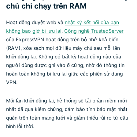
chủ chỉ chạy trên RAM
ExpressAI
Hoạt động duyệt web và
nhật ký kết nối của bạn
Bảo vệ email của bạn với ExpressMailGuard
không bao giờ bị lưu lại
.
Công nghệ TrustedServer
của ExpressVPN hoạt động trên bộ nhớ khả biến
Identity Defender (chỉ dành cho người đăng ký tại
(RAM), xóa sạch mọi dữ liệu máy chủ sau mỗi lần
Hoa Kỳ)
khởi động lại. Không có bất kỳ hoạt động nào của
người dùng được ghi vào ổ cứng, nhờ đó thông tin
Tự động hóa VPN với máy chủ MCP của
hoàn toàn không bị lưu lại giữa các phiên sử dụng
ExpressVPN
VPN.
Những tính năng nào tạo nên một VPN đáng tin
Mỗi lần khởi động lại, hệ thống sẽ tải phần mềm mới
cậy?
nhất đã qua kiểm chứng, đảm bảo tính bảo mật nhất
quán trên toàn mạng lưới và giảm thiểu rủi ro từ cấu
So sánh tính năng của ExpressVPN so với VPN
hình lỗi thời.
miễn phí