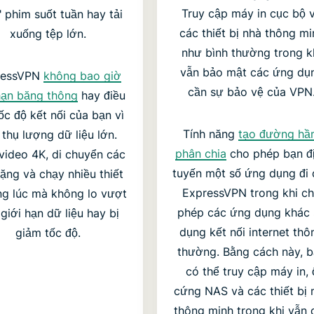
Truy cập máy in cục bộ 
" phim suốt tuần hay tải
các thiết bị nhà thông mi
xuống tệp lớn.
như bình thường trong k
vẫn bảo mật các ứng dụ
ressVPN
không bao giờ
cần sự bảo vệ của VPN
hạn băng thông
hay điều
tốc độ kết nối của bạn vì
Tính năng
tạo đường hầ
 thụ lượng dữ liệu lớn.
phân chia
cho phép bạn đ
video 4K, di chuyển các
tuyến một số ứng dụng đi
ặng và chạy nhiều thiết
ExpressVPN trong khi c
ng lúc mà không lo vượt
phép các ứng dụng khác
giới hạn dữ liệu hay bị
dụng kết nối internet thô
giảm tốc độ.
thường. Bằng cách này, 
có thể truy cập máy in, 
cứng NAS và các thiết bị 
thông minh trong khi vẫn 