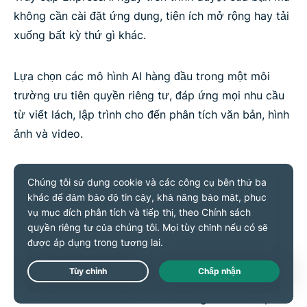
không cần cài đặt ứng dụng, tiện ích mở rộng hay tải
xuống bất kỳ thứ gì khác.
Lựa chọn các mô hình AI hàng đầu trong một môi
trường ưu tiên quyền riêng tư, đáp ứng mọi nhu cầu
từ viết lách, lập trình cho đến phân tích văn bản, hình
ảnh và video.
GPT OSS 120B (OpenAI):
Chuyên dụng cho viết
lách và suy luận tổng hợp
DeepSeek R1 Distill 32B:
Thiết kế riêng cho phân
tích và suy luận đa bước
Qwen2.5-VL 32B:
Mô hình đa phương thức giúp
phân tích tài liệu và hình ảnh
Live Chat
Qwen3.5 35B-A3B:
Mô hình nâng cao cho lập