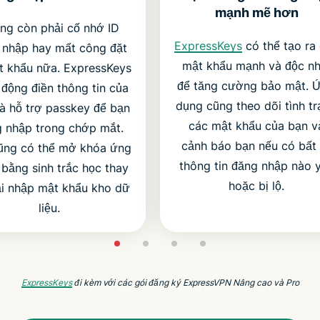
mạnh mẽ hơn
ng còn phải cố nhớ ID
ExpressKeys
có thể tạo ra
 nhập hay mất công đặt
mật khẩu mạnh và độc nh
ật khẩu nữa. ExpressKeys
để tăng cường bảo mật. 
 động điền thông tin của
dụng cũng theo dõi tình t
à hỗ trợ passkey để bạn
các mật khẩu của bạn v
 nhập trong chớp mắt.
cảnh báo bạn nếu có bất
ũng có thể mở khóa ứng
thông tin đăng nhập nào 
bằng sinh trắc học thay
hoặc bị lộ.
ải nhập mật khẩu kho dữ
liệu.
ExpressKeys
đi kèm với các gói đăng ký ExpressVPN Nâng cao và Pro