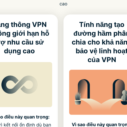
cao
ăng thông VPN
Tính năng tạo
ông giới hạn hỗ
đường hầm phâ
rợ nhu cầu sử
chia cho khả nă
dụng cao
bảo vệ linh hoạ
của VPN
ao điều này quan trọng:
Vì sao điều này quan trọ
rì kết nối ổn định dù bạn