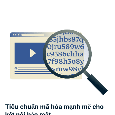
Các thiết bị và ứng dụng được hỗ trợ
Thanh toán, dùng thử và đảm bảo
Mọi người nói gì về ExpressVPN?
Câu hỏi thường gặp về các tính năng của VPN
Tiêu chuẩn mã hóa mạnh mẽ cho
kết nối bảo mật