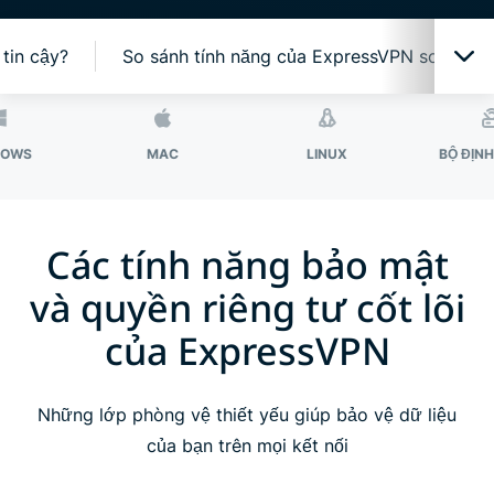
tin cậy?
So sánh tính năng của ExpressVPN so với V
Một ứng dụng, nhiều tính năng bảo vệ
MAC
LINUX
BỘ ĐỊNH TUYẾN
Công nghệ VPN tốt nhất cho quyền riêng tư
Các tính năng bảo mật
Nhận nhiều hơn với ExpressVPN
và quyền riêng tư cốt lõi
của ExpressVPN
VPN cho mọi thiết bị của bạn
Sử dụng ExpressVPN trên bộ định tuyến
Những lớp phòng vệ thiết yếu giúp bảo vệ dữ liệu
của bạn trên mọi kết nối
Mọi người nói gì về ExpressVPN