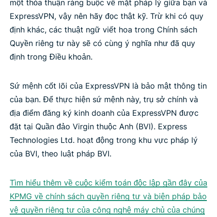
một thỏa thuận ràng buộc về mặt pháp lý giữa bạn và
ExpressVPN, vậy nên hãy đọc thật kỹ. Trừ khi có quy
định khác, các thuật ngữ viết hoa trong Chính sách
Quyền riêng tư này sẽ có cùng ý nghĩa như đã quy
định trong Điều khoản.
Sứ mệnh cốt lõi của ExpressVPN là bảo mật thông tin
của bạn. Để thực hiện sứ mệnh này, trụ sở chính và
địa điểm đăng ký kinh doanh của ExpressVPN được
đặt tại Quần đảo Virgin thuộc Anh (BVI). Express
Technologies Ltd. hoạt động trong khu vực pháp lý
của BVI, theo luật pháp BVI.
Tìm hiểu thêm về cuộc kiểm toán độc lập gần đây của
KPMG về chính sách quyền riêng tư và biện pháp bảo
vệ quyền riêng tư của công nghệ máy chủ của chúng