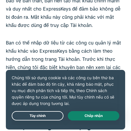
bảo vệ bản thân, bạn nên tạo mật khẩu chính mạnh
và duy nhất cho ExpressKeys để đảm bảo không dễ
bị đoán ra. Mật khẩu này cũng phải khác với mật
khẩu được dùng để truy cập Tài khoản.
Bạn có thể nhập dữ liệu từ các công cụ quản lý mật
khẩu khác vào ExpressKeys bằng cách làm theo
hướng dẫn trong trang Tài khoản. Trước khi thực
hiện, chúng tôi đặc biệt khuyên bạn nên xem lại các
quy tắc về khả năng di chuyển dữ liệu của nhà cung
cấp trình quản lý mật khẩu mà bạn dùng trước đây vì
những quy tắc này không nằm trong tầm kiểm soát
của ExpressVPN.
Live Chat
Dữ liệu thống kê sử dụng và dữ