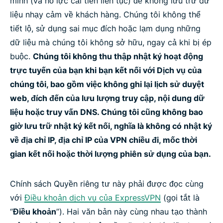
mình (và nỗ lực cải tiến liên tục) để không lưu trữ dữ
liệu nhạy cảm về khách hàng. Chúng tôi không thể
tiết lộ, sử dụng sai mục đích hoặc lạm dụng những
dữ liệu mà chúng tôi không sở hữu, ngay cả khi bị ép
buộc.
Chúng tôi không thu thập nhật ký hoạt động
trực tuyến của bạn khi bạn kết nối với Dịch vụ của
chúng tôi, bao gồm việc không ghi lại lịch sử duyệt
web, đích đến của lưu lượng truy cập, nội dung dữ
liệu hoặc truy vấn DNS. Chúng tôi cũng không bao
giờ lưu trữ nhật ký kết nối, nghĩa là không có nhật ký
về địa chỉ IP, địa chỉ IP của VPN chiều đi, mốc thời
gian kết nối hoặc thời lượng phiên sử dụng của bạn.
Chính sách Quyền riêng tư này phải được đọc cùng
với
Điều khoản dịch vụ của ExpressVPN
(gọi tắt là
“
Điều khoản
”). Hai văn bản này cùng nhau tạo thành