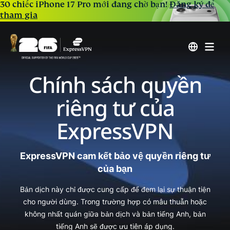
30 chiếc iPhone 17 Pro mới đang chờ bạn!
Đăng ký để
tham gia
Chính sách quyền
riêng tư của
ExpressVPN
ExpressVPN cam kết bảo vệ quyền riêng tư
của bạn
Bản dịch này chỉ được cung cấp để đem lại sự thuận tiện
cho người dùng. Trong trường hợp có mâu thuẫn hoặc
không nhất quán giữa bản dịch và bản tiếng Anh, bản
tiếng Anh sẽ được ưu tiên áp dụng.