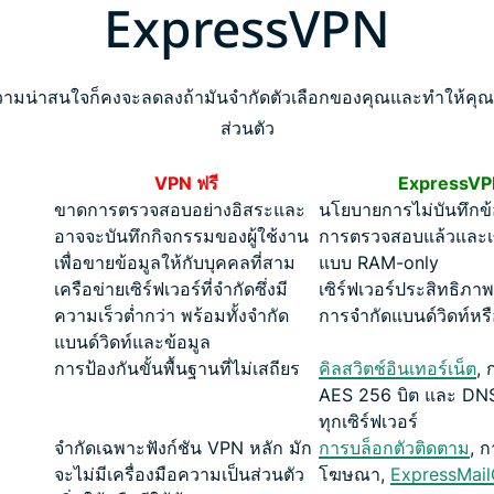
ExpressVPN
วามน่าสนใจก็คงจะลดลงถ้ามันจำกัดตัวเลือกของคุณและทำให้คุณม
ส่วนตัว
VPN ฟรี
ExpressVP
ขาดการตรวจสอบอย่างอิสระและ
นโยบายการไม่บันทึกข้อ
อาจจะบันทึกกิจกรรมของผู้ใช้งาน
การตรวจสอบแล้วและเซิ
เพื่อขายข้อมูลให้กับบุคคลที่สาม
แบบ RAM-only
เครือข่ายเซิร์ฟเวอร์ที่จำกัดซึ่งมี
เซิร์ฟเวอร์ประสิทธิภาพสู
ความเร็วต่ำกว่า พร้อมทั้งจำกัด
การจำกัดแบนด์วิดท์หรื
แบนด์วิดท์และข้อมูล
การป้องกันขั้นพื้นฐานที่ไม่เสถียร
คิลสวิตช์อินเทอร์เน็ต
, 
AES 256 บิต และ DNS
ทุกเซิร์ฟเวอร์
จำกัดเฉพาะฟังก์ชัน VPN หลัก มัก
การบล็อกตัวติดตาม
, 
จะไม่มีเครื่องมือความเป็นส่วนตัว
โฆษณา,
ExpressMai