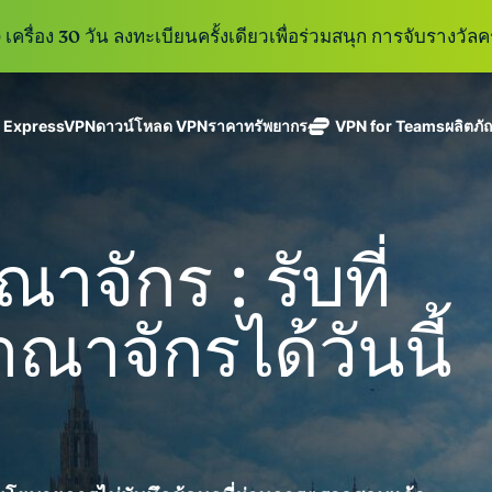
เครื่อง 30 วัน ลงทะเบียนครั้งเดียวเพื่อร่วมสนุก การจับรางวัลคร
ู ExpressVPN
ดาวน์โหลด VPN
ราคา
ทรัพยากร
VPN for Teams
ผลิตภั
ExpressVPN
ExpressMailGuard
VPN ที่เร็วที่สุด
Get fast, secure
ในสาขา
บริการ email relay
นโยบายการไม่บันทึกข้อมูล
Windows
VPN คืออะไร?
ใหม่
ing teams. Easy
อุตสาหกรรม
แบบส่วนตัวสำหรับ
ใช้ได้บนหลายอุปกรณ์
MacOS
VPN สำหรับผู้ใช้ง
ใหม่
age, built to
จักร : รับที่
พร้อมเซิร์ฟเวอร์
ปกป้องกล่องข้อความ
เข้าถึงบริการออนไลน์อย่างปลอดภัย
Linux
วิธีใช้งาน VPN
ใหม่
holiday.
ที่ปลอดภัยใน
ขาเข้าและตัวตนของ
สำรวจดูคุณสมบัติทั้งหมด
อธิบายการเข้าร
เ
eSIM
ประเทศ 113
คุณ
าณาจักรได้วันนี้
eSIM ฟรีใ
ประเทศ
กว่า 150
ExpressAI
ประเทศ
การสมัครสมาชิกหนึ่งบัญ
AI สำหรับผู้
ExpressKeys
และความปลอดภัยที่มีการเ
บริโภคราย
การจัดการรหัส
แรกที่ขับ
อย่างราบรื่นเพื่อยกระดับ
ผ่านที่มีความ
เคลื่อนโดย
ปลอดภัย การ
confidential
ดูผลิตภัณฑ์ทั้งหมด