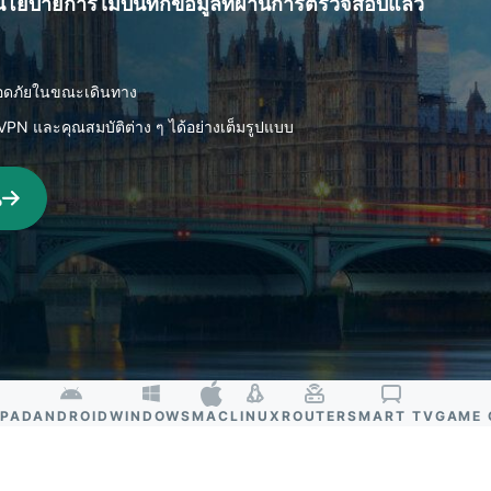
นโยบายการไม่บันทึกข้อมูลที่ผ่านการตรวจสอบแล้ว
ยืนยันตัวตน
computing
หลายชั้น และ
สำหรับความ
อื่น ๆ
อัจฉริยะที่เน้น
ความเป็นส่วน
ปลอดภัยในขณะเดินทาง
ตัว
VPN และคุณสมบัติต่าง ๆ ได้อย่างเต็มรูปแบบ
Identity
Defender
ชุดเครื่องมือ
ณ
ป้องกันและเฝ้า
ระวัง ID ที่ทรง
พลัง พร้อม
เครื่องมือลบ
ข้อมูล
IPAD
ANDROID
WINDOWS
MAC
LINUX
ROUTER
SMART TV
GAME 