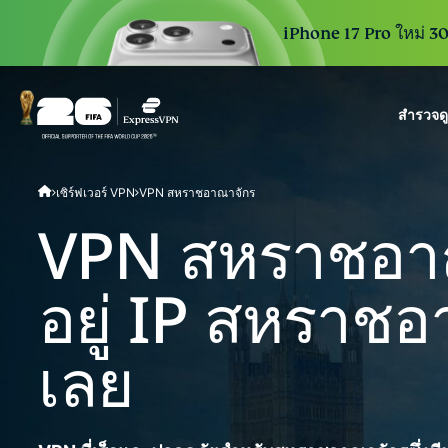
iPhone 17 Pro ใหม่ 30 
สำรวจด
ExpressVPN for Teams
เซิร์ฟเวอร์ VPN
VPN สหราชอาณาจักร
VPN protection for grow
to deploy, simple to man
VPN สหราชอาณา
scale.
อยู่ IP สหราชอ
เลย