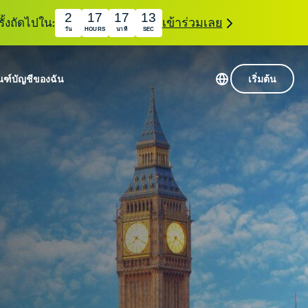
2
17
17
12
ั้งถัดไปใน:
เข้าร่วมเลย
วัน
HOURS
นาที
SEC
ณฑ์
บัญชีของฉัน
เริ่มต้น
เซิร์ฟเวอร์ใน 113 ประเทศ
Intego
านขั้นเริ่มต้น
VPN ความเร็วสูง
Award-
VPN สำหรับเล่นเกม
com
winning
หัสของ VPN
กี่ยวกับ ExpressVPN
macOS
น
antivirus,
firewall,
ชีจะมอบการเข้าถึงชุดเครื่องมือความเป็นส่วนตัว
system tools,
พิ่มขึ้นอย่างต่อเนื่องซึ่งสามารถใช้งานร่วมกันได้
and more.
ชีวิตดิจิทัลของคุณ