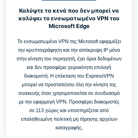
Γιατί οι χρήστες του Edge προτιμούν το ExpressVPN
αντί των δωρεάν εναλλακτικών
Καλύψτε τα κενά που δεν μπορεί να
καλύψει το ενσωματωμένο VPN του
Microsoft Edge
Σχόλια χρηστών: Δείτε τι αναφέρουν οι χρήστες μας
Το ενσωματωμένο VPN της Microsoft εφαρμόζει
Συχνές ερωτήσεις
την κρυπτογράφηση και την απόκρυψη IP μόνο
στην κίνηση του περιηγητή, έχει όρια δεδομένων
Προσθέστε τώρα το ExpressVPN στον Microsoft Edge
και δεν προσφέρει χειροκίνητη επιλογή
διακομιστή. Η επέκταση του ExpressVPN
μπορεί να προστατεύσει όλη την κίνηση της
Συνδεθείτε στο παγκόσμιο δίκτυο διακομιστών του
συσκευής όταν χρησιμοποιείται σε συνδυασμό
ExpressVPN μέσα από τον Edge
με την εφαρμογή VPN. Προσφέρει διακομιστές
σε 113 χώρες και υποστηρίζεται από
Οδηγός βίντεο: Δοκιμάστε τη σκοτεινή λειτουργία
επαληθευμένη πολιτική μη τήρησης αρχείων
καταγραφής.