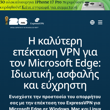
30 ολοκαίνουργια iPhone 17 Pro περιμένουν να
κερδηθούν!
Κάνε εγγραφή για συμμετοχή
Η καλύτερη
επέκταση VPN για
τον Microsoft Edge:
Ιδιωτική, ασφαλής
και εύχρηστη
Ενισχύστε την προστασία του απορρήτου
σας με την επέκταση του ExpressVPN για
Microsoft Edge σε Windows, Mac και Linux