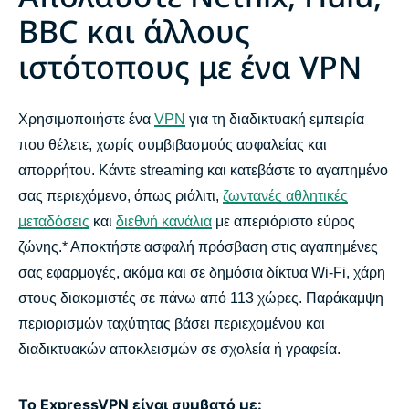
Εργαλεία αποστολής μηνυμάτων
BBC και άλλους
ιστότοπους με ένα VPN
Παιχνίδια & μουσική
Οδηγοί βοήθειας
Χρησιμοποιήστε ένα
VPN
για τη διαδικτυακή εμπειρία
που θέλετε, χωρίς συμβιβασμούς ασφαλείας και
Συχνές ερωτήσεις: Ροή με VPN
απορρήτου. Κάντε streaming και κατεβάστε το αγαπημένο
σας περιεχόμενο, όπως ριάλιτι,
ζωντανές αθλητικές
μεταδόσεις
και
διεθνή κανάλια
με απεριόριστο εύρος
Πώς να αποκτήσετε ένα VPN
ζώνης.* Αποκτήστε ασφαλή πρόσβαση στις αγαπημένες
σας εφαρμογές, ακόμα και σε δημόσια δίκτυα Wi-Fi, χάρη
Ξεκινήστε τη ροή με το ExpressVPN
στους διακομιστές σε πάνω από 113 χώρες. Παράκαμψη
περιορισμών ταχύτητας βάσει περιεχομένου και
Γιατί να χρησιμοποιήσετε το ExpressVPN;
διαδικτυακών αποκλεισμών σε σχολεία ή γραφεία.
Αποκτήστε το ExpressVPN σήμερα για να
Το ExpressVPN είναι συμβατό με: