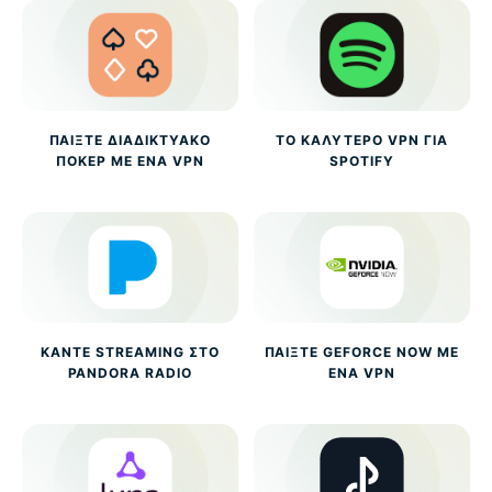
ΠΑΊΞΤΕ ΔΙΑΔΙΚΤΥΑΚΌ
ΤΟ ΚΑΛΎΤΕΡΟ VPN ΓΙΑ
ΠΌΚΕΡ ΜΕ ΈΝΑ VPN
SPOTIFY
ΚΆΝΤΕ STREAMING ΣΤΟ
ΠΑΊΞΤΕ GEFORCE NOW ΜΕ
PANDORA RADIO
ΈΝΑ VPN