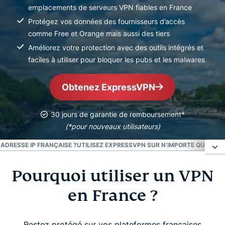
emplacements de serveurs VPN fiables en France
Protégez vos données des fournisseurs d’accès
comme Free et Orange mais aussi des tiers
Améliorez votre protection avec des outils intégrés et
faciles à utiliser pour bloquer les pubs et les malwares
Obtenez ExpressVPN
30 jours de garantie de remboursement*
(*pour nouveaux utilisateurs)
ADRESSE IP FRANÇAISE ?
UTILISEZ EXPRESSVPN SUR N’IMPORTE QUEL APP
Pourquoi utiliser un VPN
Pourquoi utiliser un VPN en France ?
en France ?
Comment obtenir un VPN en France en 3 étapes
simples
Restez protégé sur vos plateformes françaises