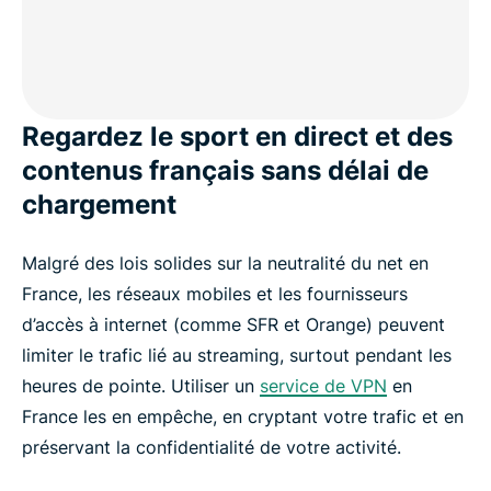
Emplacements de serveurs VPN en France
Est-ce qu’internet est censuré en France ?
Regardez le sport en direct et des
Qu’obtient-on d’autre avec ExpressVPN ?
contenus français sans délai de
chargement
Ce que les gens pensent d’ExpressVPN
Malgré des lois solides sur la neutralité du net en
Foire aux questions : les VPN en France
France, les réseaux mobiles et les fournisseurs
d’accès à internet (comme SFR et Orange) peuvent
Les emplacements de serveurs VPN populaires
limiter le trafic lié au streaming, surtout pendant les
pour les gens en France
heures de pointe. Utiliser un
service de VPN
en
France les en empêche, en cryptant votre trafic et en
préservant la confidentialité de votre activité.
Testez le meilleur VPN pour la France