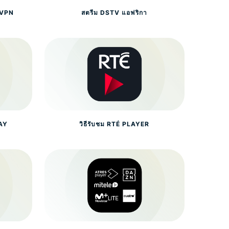
ย VPN
สตรีม DSTV แอฟริกา
LAY
วิธีรับชม RTÉ PLAYER