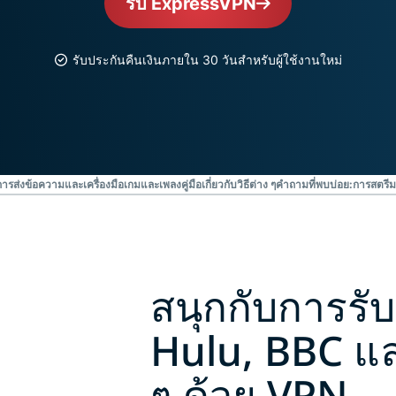
รับ ExpressVPN
ยืนยันตัวตน
computing
หลายชั้น และ
สำหรับความ
อื่น ๆ
อัจฉริยะที่เน้น
รับประกันคืนเงินภายใน 30 วันสำหรับผู้ใช้งานใหม่
ความเป็นส่วน
ตัว
Identity
Defender
ชุดเครื่องมือ
ป้องกันและเฝ้า
การส่งข้อความและเครื่องมือ
เกมและเพลง
คู่มือเกี่ยวกับวิธีต่าง ๆ
คำถามที่พบบ่อย:การสตรี
ระวัง ID ที่ทรง
พลัง พร้อม
เครื่องมือลบ
ข้อมูล
สนุกกับการรับ
Hulu, BBC และ
ๆ ด้วย VPN