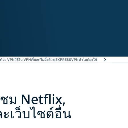
มด้วย VPN
วิธีรับ VPN
เริ่มสตรีมมิ่งด้วย EXPRESSVPN
ทำไมต้องใช้ EXPRESSVPN?
รับ
ชม Netflix,
เว็บไซต์อื่น