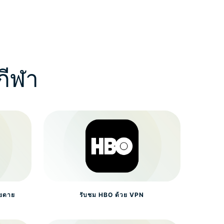
กีฬา
ายดาย
รับชม HBO ด้วย VPN