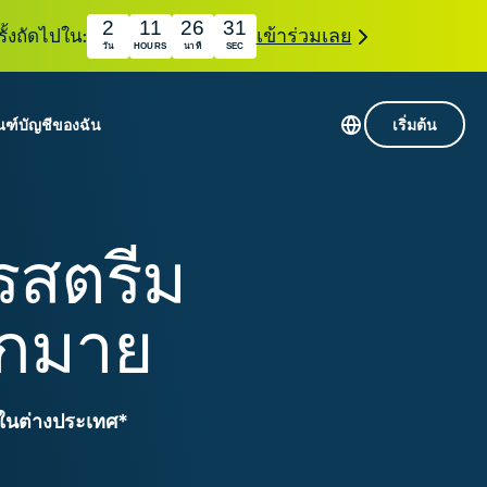
2
11
26
30
ั้งถัดไปใน:
เข้าร่วมเลย
วัน
HOURS
นาที
SEC
ณฑ์
บัญชีของฉัน
เริ่มต้น
เซิร์ฟเวอร์ใน 113 ประเทศ
Intego
านขั้นเริ่มต้น
VPN ความเร็วสูง
ารสตรีม
Award-
VPN สำหรับเล่นเกม
com
winning
หัสของ VPN
กี่ยวกับ ExpressVPN
macOS
ากมาย
น
antivirus,
firewall,
ชีจะมอบการเข้าถึงชุดเครื่องมือความเป็นส่วนตัว
system tools,
พิ่มขึ้นอย่างต่อเนื่องซึ่งสามารถใช้งานร่วมกันได้
and more.
ละในต่างประเทศ*
ชีวิตดิจิทัลของคุณ