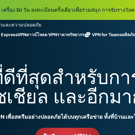
เครื่อง 30 วัน ลงทะเบียนครั้งเดียวเพื่อร่วมสนุก การจับรางวัลคร
ู ExpressVPN
ดาวน์โหลด VPN
ราคา
ทรัพยากร
VPN for Teams
ผลิตภั
ExpressVPN
ExpressMailGuard
VPN ที่เร็วที่สุด
Get fast, secure
ในสาขา
บริการ email relay
นโยบายการไม่บันทึกข้อมูล
Windows
VPN คืออะไร?
ใหม่
ing teams. Easy
อุตสาหกรรม
แบบส่วนตัวสำหรับ
ใช้ได้บนหลายอุปกรณ์
MacOS
VPN สำหรับผู้ใช้ง
ใหม่
age, built to
่ดีที่สุดสำหรับก
พร้อมเซิร์ฟเวอร์
ปกป้องกล่องข้อความ
เข้าถึงบริการออนไลน์อย่างปลอดภัย
Linux
วิธีใช้งาน VPN
ใหม่
holiday.
ที่ปลอดภัยใน
ขาเข้าและตัวตนของ
สำรวจดูคุณสมบัติทั้งหมด
อธิบายการเข้าร
เ
eSIM
ประเทศ 113
คุณ
 โซเชียล และอีกม
eSIM ฟรีใ
ประเทศ
กว่า 150
ExpressAI
ประเทศ
การสมัครสมาชิกหนึ่งบัญ
AI สำหรับผู้
ExpressKeys
และความปลอดภัยที่มีการเ
บริโภคราย
 เพื่อสตรีมอย่างปลอดภัยได้บนทุกเครือข่าย ทั้งที่บ้านแ
การจัดการรหัส
แรกที่ขับ
อย่างราบรื่นเพื่อยกระดับ
ผ่านที่มีความ
เคลื่อนโดย
ปลอดภัย การ
confidential
ดูผลิตภัณฑ์ทั้งหมด