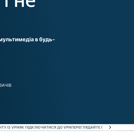
життя.
ти
мультимедіа в будь-
ВАЧІВ
ТУ ІЗ VPN
ЯК ПІДКЛЮЧИТИСЯ ДО VPN
ПЕРЕГЛЯДАЙТЕ ПОТОКОВИЙ КОНТ