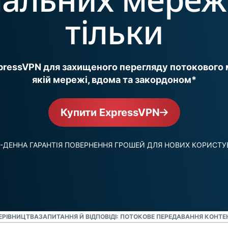
обчислювань
вашого "цифрового" 
автентифікація
тільки
для інтелекту,
та багато
який ставить
Дивитись всі продук
іншого.
конфіденційність
на перше місце.
Identity
ressVPN для захищеного перегляду потокового 
Defender
якій мережі, вдома та закордоном*
Потужний набір
інструментів
захисту
Купити ExpressVPN
ідентифікаційних
даних,
моніторингу та
-ДЕННА ГАРАНТІЯ ПОВЕРНЕННЯ ГРОШЕЙ ДЛЯ НОВИХ КОРИСТУ
вилучення
даних
ЕРІВНИЦТВА
ЗАПИТАННЯ Й ВІДПОВІДІ: ПОТОКОВЕ ПЕРЕДАВАННЯ КОНТЕН