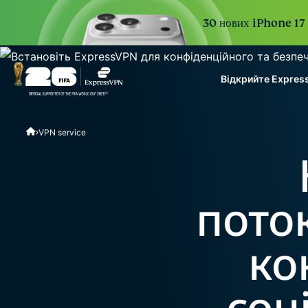
30 нових iPhone 17 P
Відкрийте Expres
ExpressVPN for Teams
VPN service
VPN protection for grow
to deploy, simple to man
scale.
пото
ко
соц