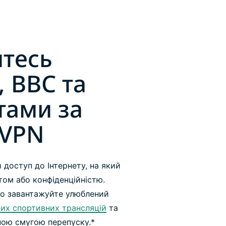
тесь
, BBC та
тами за
 VPN
доступ до Інтернету, на який
том або конфіденційністю.
бо завантажуйте улюблений
их спортивних трансляцій
та
ною смугою перепуску.*