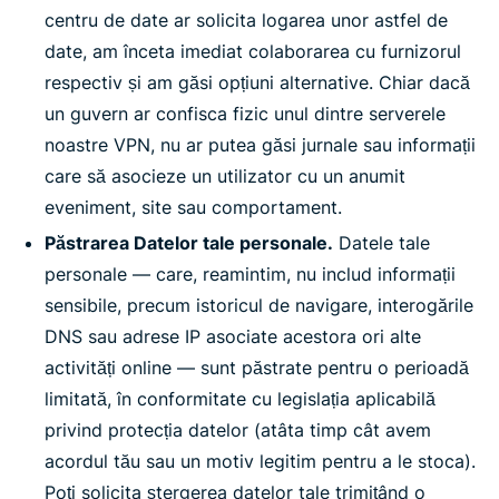
centru de date ar solicita logarea unor astfel de
date, am înceta imediat colaborarea cu furnizorul
respectiv și am găsi opțiuni alternative. Chiar dacă
un guvern ar confisca fizic unul dintre serverele
noastre VPN, nu ar putea găsi jurnale sau informații
care să asocieze un utilizator cu un anumit
eveniment, site sau comportament.
Păstrarea Datelor tale personale.
Datele tale
personale — care, reamintim, nu includ informații
sensibile, precum istoricul de navigare, interogările
DNS sau adrese IP asociate acestora ori alte
activități online — sunt păstrate pentru o perioadă
limitată, în conformitate cu legislația aplicabilă
privind protecția datelor (atâta timp cât avem
acordul tău sau un motiv legitim pentru a le stoca).
Poți solicita ștergerea datelor tale trimițând o