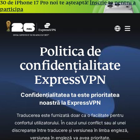
30 de iPhone 17 Pro noi te așteaptă!
Înscrie-te pentru a
participa
Politica de
confidențialitate
ExpressVPN
Confidențialitatea ta este prioritatea
noastră la ExpressVPN
Traducerea este furnizată doar ca o facilitate pentru
confortul utilizatorului. În cazul unui conflict sau al unei
discrepanțe între traducere și versiunea în limba engleză,
versiunea în engleză va avea prioritate.