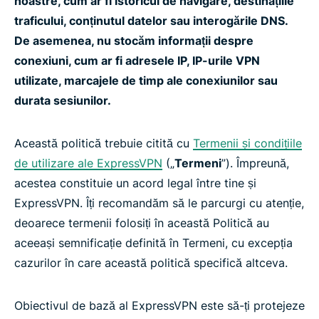
noastre, cum ar fi istoricul de navigare, destinațiile
traficului, conținutul datelor sau interogările DNS.
De asemenea, nu stocăm informații despre
conexiuni, cum ar fi adresele IP, IP-urile VPN
utilizate, marcajele de timp ale conexiunilor sau
durata sesiunilor.
Această politică trebuie citită cu
Termenii și condițiile
de utilizare ale ExpressVPN
(„
Termeni
”). Împreună,
acestea constituie un acord legal între tine și
ExpressVPN. Îți recomandăm să le parcurgi cu atenție,
deoarece termenii folosiți în această Politică au
aceeași semnificație definită în Termeni, cu excepția
cazurilor în care această politică specifică altceva.
Obiectivul de bază al ExpressVPN este să-ți protejeze