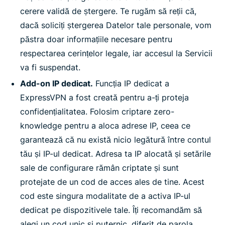
cerere validă de ștergere. Te rugăm să reții că,
dacă soliciți ștergerea Datelor tale personale, vom
păstra doar informațiile necesare pentru
respectarea cerințelor legale, iar accesul la Servicii
va fi suspendat.
Add-on IP dedicat.
Funcția IP dedicat a
ExpressVPN a fost creată pentru a-ți proteja
confidențialitatea. Folosim criptare zero-
knowledge pentru a aloca adrese IP, ceea ce
garantează că nu există nicio legătură între contul
tău și IP-ul dedicat. Adresa ta IP alocată și setările
sale de configurare rămân criptate și sunt
protejate de un cod de acces ales de tine. Acest
cod este singura modalitate de a activa IP-ul
dedicat pe dispozitivele tale. Îți recomandăm să
alegi un cod unic și puternic, diferit de parola