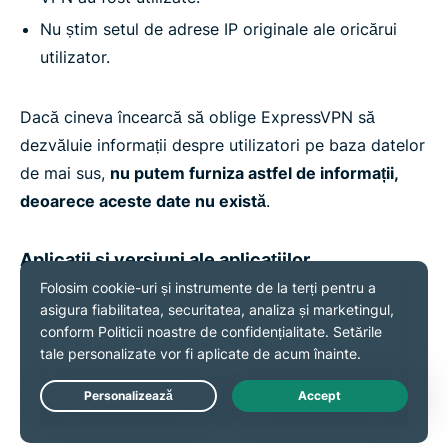
Nu știm setul de adrese IP originale ale oricărui
utilizator.
Dacă cineva încearcă să oblige ExpressVPN să
dezvăluie informații despre utilizatori pe baza datelor
de mai sus,
nu putem furniza astfel de informații,
deoarece aceste date nu există
.
Aplicații și versiuni ale aplicațiilor
Colectăm informații despre Aplicațiile și versiunile lor
pe care le-ai activat pentru a folosi Serviciile noastre.
Cunoașterea versiunii curente a Aplicației ne ajută
echipa de Asistență să rezolve eventualele probleme
Live Chat
tehnice întâmpinate.