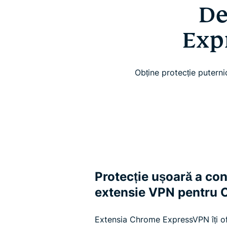
De
Exp
Obține protecție puternic
Protecție ușoară a conf
extensie VPN pentru
Extensia Chrome ExpressVPN îți of