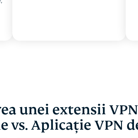
,
rea unei extensii VP
 vs. Aplicație VPN d