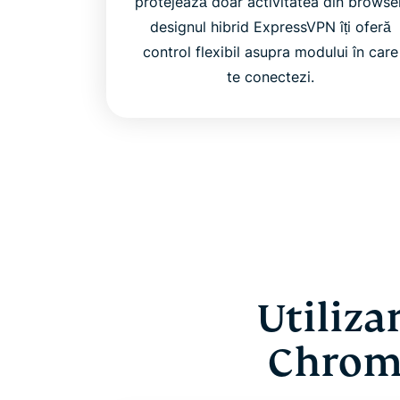
protejează doar activitatea din browser
designul hibrid ExpressVPN îți oferă
control flexibil asupra modului în care
te conectezi.
Utiliza
Chrome