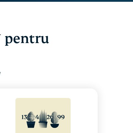
N pentru
e