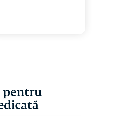
N pentru
edicată