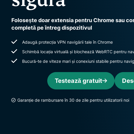
Folosește doar extensia pentru Chrome sau com
completă pe întreg dispozitivul
Adaugă protecția VPN navigării tale în Chrome
Schimbă locația virtuală și blochează WebRTC pentru nav
Bucură-te de viteze mari și conexiuni stabile pentru navi
Testează gratuit
Des
Garanție de rambursare în 30 de zile pentru utilizatorii noi