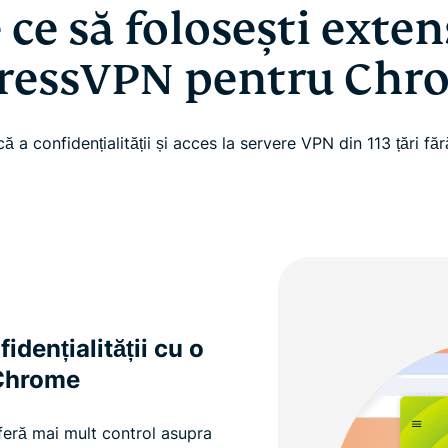
 ce să folosești exten
ressVPN pentru Chr
ă a confidențialității și acces la servere VPN din 113 țări f
idențialității cu o
 Chrome
eră mai mult control asupra