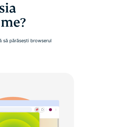
sia
ome?
ără să părăsești browserul