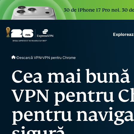
30 de iPhone 17 Pro noi. 30 de
Exploreaz
ExpressVPN for Teams
Descarcă VPN
VPN pentru Chrome
VPN protection for grow
to deploy, simple to man
Cea mai bună 
scale.
VPN pentru 
pentru naviga
sigură