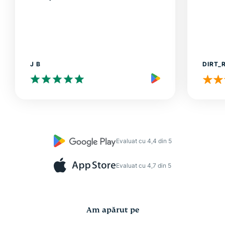
J B
DIRT_
Evaluat cu 4,4 din 5
Evaluat cu 4,7 din 5
Am apărut pe