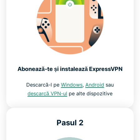
Cum să configurezi ExpressVPN pentru gaming
Descoperă cele mai noi oferte ExpressVPN pentru
gaming
VPN de înaltă performanță pentru gaming rapid
Abonează-te și instalează ExpressVPN
Creat pentru condiții reale de gaming
Descarcă-l pe
Windows
,
Android
sau
descarcă VPN-ul
pe alte dispozitive
Rămâi conectat în siguranță la jocurile tale
preferate
Pasul 2
Protejează-ți datele și conexiunea în timpul jocului