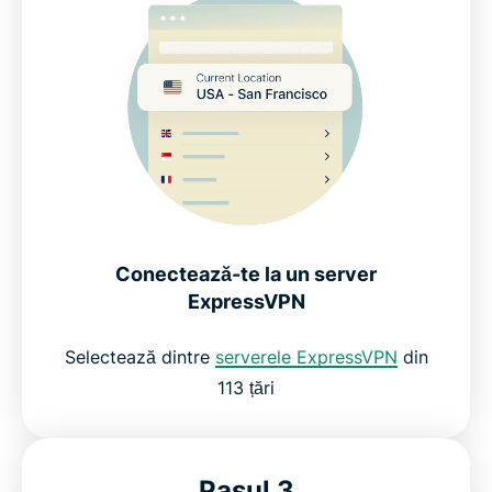
Ce spun cei mai mulțumiți utilizatori
Întrebări frecvente despre VPN-urile pentru
gaming
ExpressVPN pentru gaming: încearcă-l fără riscuri
Conectează-te la un server
ExpressVPN
Selectează dintre
serverele ExpressVPN
din
113 țări
Pasul 3