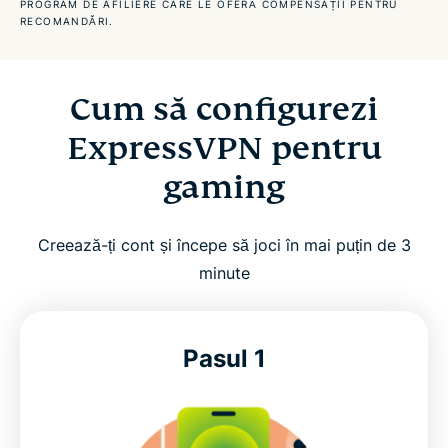
PROGRAM DE AFILIERE CARE LE OFERĂ COMPENSAȚII PENTRU
RECOMANDĂRI.
Profită de un avantaj cu un VPN pentru jocuri în
cloud
Cum să configurezi
Ghiduri de configurare pentru jocuri
ExpressVPN pentru
gaming
Pot folosi un VPN pentru gaming gratuit?
Creează-ți cont și începe să joci în mai puțin de 3
Descarcă ExpressVPN pe toate dispozitivele tale
minute
Întrebări frecvente: VPN pentru gaming
Pasul 1
Ce spun gamerii despre noi
Încearcă VPN-ul fără riscuri pentru jocuri