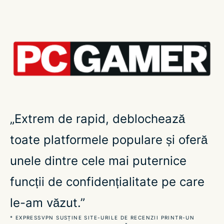
Iată 'de ce ExpressVPN este cel mai bun VPN
pentru gaming
Ce este un VPN pentru jocuri (gaming)?
Cum reduce un VPN ping-ul?
„Extrem de rapid, deblochează
Care este un ping bun pentru gaming?
toate platformele populare și oferă
Folosește un VPN pentru toate cele mai populare
unele dintre cele mai puternice
jocuri
funcții de confidențialitate pe care
Obține ExpressVPN pentru toate dispozitivele de
le-am văzut.”
gaming
* EXPRESSVPN SUSȚINE SITE-URILE DE RECENZII PRINTR-UN