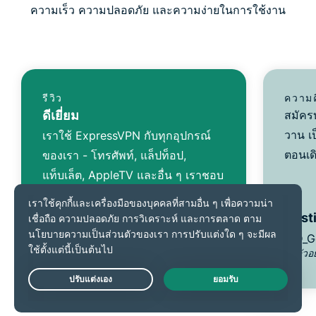
ความเร็ว ความปลอดภัย และความง่ายในการใช้งาน
รีวิว
ความค
ดีเยี่ยม
สมัคร
วาน เป
เราใช้ ExpressVPN กับทุกอุปกรณ์
ตอนเด
ของเรา - โทรศัพท์, แล็ปท็อป,
แท็บเล็ต, AppleTV และอื่น ๆ เราชอบ
มันมากเลย
TopherZ143
Dusti
@D_G
* ตัวอย่างรีวิวจากลูกค้าที่พึงพอใจมากที่สุด
* ตัวอ
ของเรา
Live Chat