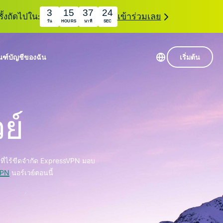
3
15
37
23
ั้งถัดไปใน:
เข้าร่วมเลย
วัน
HOURS
นาที
SEC
ณฑ์
บัญชีของฉัน
เริ่มต้น
เซิร์ฟเวอร์ใน 113 ประเทศ
Intego
านขั้นเริ่มต้น
VPN ความเร็วสูง
ย์
Award-
VPN สำหรับเล่นเกม
com
winning
หัสของ VPN
กี่ยวกับ ExpressVPN
macOS
น
antivirus,
ที่ไร้ขีดจำกัด ExpressVPN มอบ
firewall,
ชีจะมอบการเข้าถึงชุดเครื่องมือความเป็นส่วนตัว
system tools,
PN
นอร์เวย์ตอนนี้
พิ่มขึ้นอย่างต่อเนื่องซึ่งสามารถใช้งานร่วมกันได้
and more.
ชีวิตดิจิทัลของคุณ