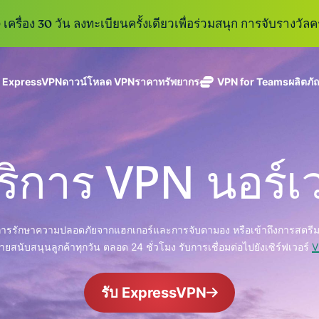
เครื่อง 30 วัน ลงทะเบียนครั้งเดียวเพื่อร่วมสนุก การจับรางวัลคร
ู ExpressVPN
ดาวน์โหลด VPN
ราคา
ทรัพยากร
VPN for Teams
ผลิตภั
ExpressVPN
ExpressMailGuard
VPN ที่เร็วที่สุด
Get fast, secure
ในสาขา
บริการ email relay
นโยบายการไม่บันทึกข้อมูล
Windows
VPN คืออะไร?
ใหม่
ing teams. Easy
อุตสาหกรรม
แบบส่วนตัวสำหรับ
ใช้ได้บนหลายอุปกรณ์
MacOS
VPN สำหรับผู้ใช้ง
ใหม่
age, built to
ริการ VPN นอร์เว
พร้อมเซิร์ฟเวอร์
ปกป้องกล่องข้อความ
เข้าถึงบริการออนไลน์อย่างปลอดภัย
Linux
วิธีใช้งาน VPN
ใหม่
holiday.
ที่ปลอดภัยใน
ขาเข้าและตัวตนของ
สำรวจดูคุณสมบัติทั้งหมด
อธิบายการเข้าร
เ
eSIM
ประเทศ 113
คุณ
eSIM ฟรีใ
ประเทศ
กว่า 150
ExpressAI
่ IP การรักษาความปลอดภัยจากแฮกเกอร์และการจับตามอง หรือเข้าถึงการสตรีม
ประเทศ
การสมัครสมาชิกหนึ่งบัญ
AI สำหรับผู้
ายสนับสนุนลูกค้าทุกวัน ตลอด 24 ชั่วโมง รับการเชื่อมต่อไปยังเซิร์ฟเวอร์
V
ExpressKeys
และความปลอดภัยที่มีการเ
บริโภคราย
การจัดการรหัส
แรกที่ขับ
อย่างราบรื่นเพื่อยกระดับ
รับ ExpressVPN
ผ่านที่มีความ
เคลื่อนโดย
ปลอดภัย การ
confidential
ดูผลิตภัณฑ์ทั้งหมด