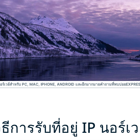
ยืนยันตัวตน
computing
หลายชั้น และ
สำหรับความ
อื่น ๆ
อัจฉริยะที่เน้น
ความเป็นส่วน
ตัว
Identity
Defender
ชุดเครื่องมือ
ป้องกันและเฝ้า
ระวัง ID ที่ทรง
พลัง พร้อม
เครื่องมือลบ
อร์เวย์สำหรับ PC, MAC, IPHONE, ANDROID และอีกมากมาย
คำถามที่พบบ่อย
EXPRES
ข้อมูล
ิธีการรับที่อยู่ IP นอร์เว