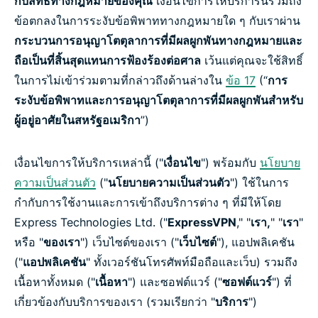
กับสิทธิทางกฎหมายของคุณ
เงื่อนไขการให้บริการนี้รวมถึง
ข้อตกลงในการระงับข้อพิพาททางกฎหมายใด ๆ กับเราผ่าน
กระบวนการอนุญาโตตุลาการที่มีผลผูกพันทางกฎหมายและ
ถือเป็นที่สิ้นสุดแทนการฟ้องร้องต่อศาล
เว้นแต่คุณจะใช้สิทธิ์
ในการไม่เข้าร่วมตามที่กล่าวถึงด้านล่างใน
ข้อ 17
(“
การ
ระงับข้อพิพาทและการอนุญาโตตุลาการที่มีผลผูกพันสำหรับ
ผู้อยู่อาศัยในสหรัฐอเมริกา
”)
เงื่อนไขการให้บริการเหล่านี้ ("
เงื่อนไข
") พร้อมกับ
นโยบาย
ความเป็นส่วนตัว
("
นโยบายความเป็นส่วนตัว
") ใช้ในการ
กำกับการใช้งานและการเข้าถึงบริการต่าง ๆ ที่มีให้โดย
Express Technologies Ltd. ("
ExpressVPN
," "
เรา,
" "
เรา
"
หรือ "
ของเรา
") เว็บไซต์ของเรา ("
เว็บไซต์
"), แอปพลิเคชัน
("
แอปพลิเคชัน
" ทั้งเวอร์ชันโทรศัพท์มือถือและเว็บ) รวมถึง
เนื้อหาทั้งหมด ("
เนื้อหา
") และซอฟต์แวร์ ("
ซอฟต์แวร์
") ที่
เกี่ยวข้องกับบริการของเรา (รวมเรียกว่า "
บริการ
")